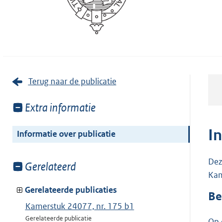
Terug naar de publicatie
Toon
Extra informatie
meer
van:
I
Informatie over publicatie
Dez
Toon
Gerelateerd
Kam
meer
van:
Gerelateerde publicaties
Be
Kamerstuk 24077, nr. 175 b1
Gerelateerde publicatie
Op 