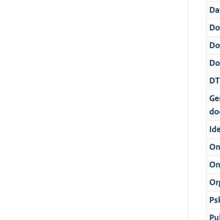
Da
Do
Do
Dos
DT
Ge
do
Ide
On
On
Or
Ps
Pu