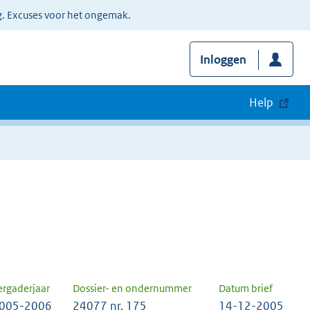
g. Excuses voor het ongemak.
Inloggen
Help
ergaderjaar
Dossier- en ondernummer
Datum brief
005-2006
24077 nr. 175
14-12-2005