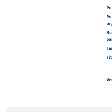
Pu
Pu
or
Ru
pa
Ta
Tit
Ve