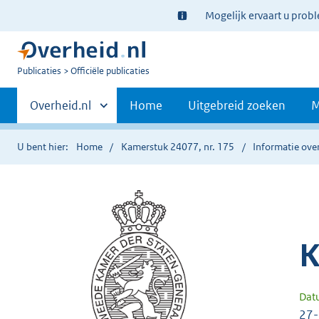
Ter
Mogelijk ervaart u prob
informatie:
U
Publicaties
Officiële publicaties
bent
Primaire
nu
Andere
Overheid.nl
Home
Uitgebreid zoeken
M
hier:
sites
navigatie
binnen
U bent hier:
Home
Kamerstuk 24077, nr. 175
Informatie over
K
Dat
27