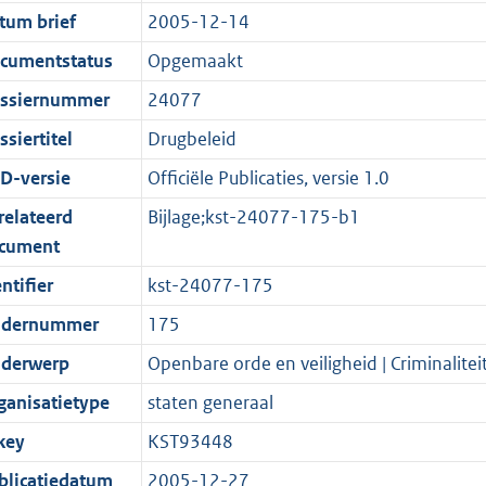
t
a
c
:
e
t
tum brief
2005-12-14
s
d
i
t
a
1
:
e
g
s
e
i
t
5
2
:
cumentstatus
Opgemaakt
r
g
i
e
i
K
K
2
ssiernummer
24077
o
r
n
i
e
b
b
K
siertitel
Drugbeleid
o
o
f
n
i
b
t
o
o
f
n
D-versie
Officiële Publicaties, versie 1.0
t
t
r
o
f
relateerd
Bijlage;kst-24077-175-b1
e
t
m
r
o
cument
:
e
a
m
r
ntifier
kst-24077-175
2
:
a
a
m
K
2
t
a
a
dernummer
175
b
K
t
a
derwerp
Openbare orde en veiligheid | Criminalitei
b
t
ganisatietype
staten generaal
key
KST93448
blicatiedatum
2005-12-27