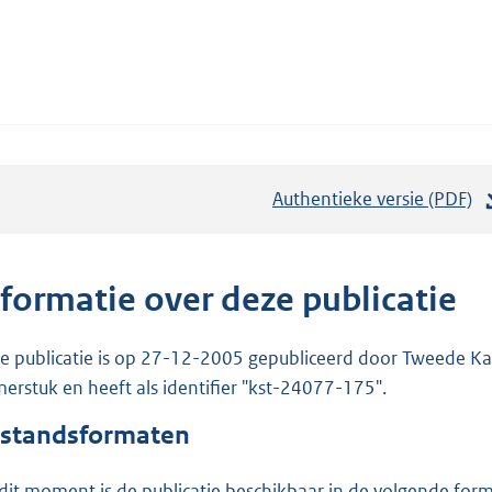
Authentieke versie (PDF)
b
e
s
t
nformatie over deze publicatie
a
n
e publicatie is op 27-12-2005 gepubliceerd door Tweede Kam
d
erstuk en heeft als identifier "kst-24077-175".
s
standsformaten
g
r
dit moment is de publicatie beschikbaar in de volgende for