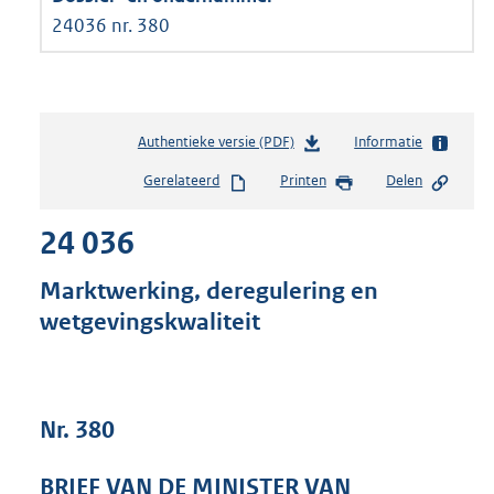
24036 nr. 380
Authentieke versie (PDF)
b
Informatie
e
Gerelateerd
Printen
Delen
s
t
24 036
a
n
d
Marktwerking, deregulering en
s
wetgevingskwaliteit
g
r
o
o
t
Nr. 380
t
e
BRIEF VAN DE MINISTER VAN
: