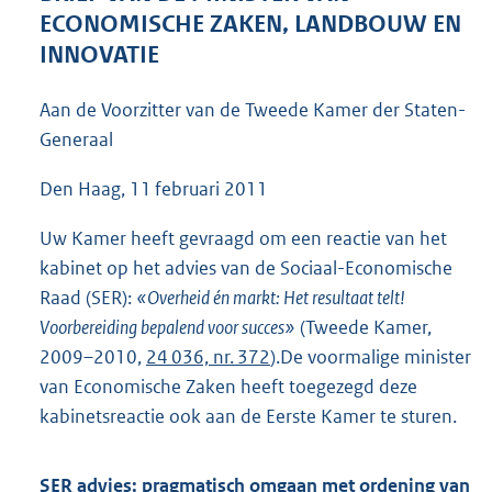
5
ECONOMISCHE ZAKEN, LANDBOUW EN
7
INNOVATIE
K
b
Aan de Voorzitter van de Tweede Kamer der Staten-
Generaal
Den Haag, 11 februari 2011
Uw Kamer heeft gevraagd om een reactie van het
kabinet op het advies van de Sociaal-Economische
Raad (SER):
«Overheid én markt: Het resultaat telt!
Voorbereiding bepalend voor succes»
(Tweede Kamer,
2009–2010,
24 036, nr. 372
).De voormalige minister
van Economische Zaken heeft toegezegd deze
kabinetsreactie ook aan de Eerste Kamer te sturen.
SER advies: pragmatisch omgaan met ordening van