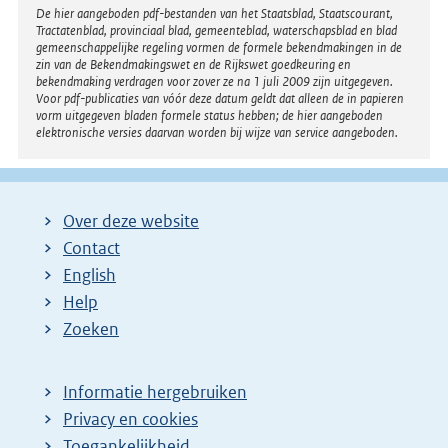
Disclaimer
De hier aangeboden pdf-bestanden van het Staatsblad, Staatscourant,
Tractatenblad, provinciaal blad, gemeenteblad, waterschapsblad en blad
gemeenschappelijke regeling vormen de formele bekendmakingen in de
zin van de Bekendmakingswet en de Rijkswet goedkeuring en
bekendmaking verdragen voor zover ze na 1 juli 2009 zijn uitgegeven.
Voor pdf-publicaties van vóór deze datum geldt dat alleen de in papieren
vorm uitgegeven bladen formele status hebben; de hier aangeboden
elektronische versies daarvan worden bij wijze van service aangeboden.
Over deze website
Contact
English
Help
Zoeken
Informatie hergebruiken
Privacy en cookies
Toegankelijkheid