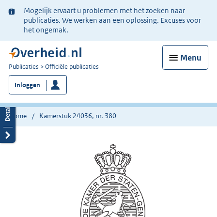
Ter
Mogelijk ervaart u problemen met het zoeken naar
informatie:
publicaties. We werken aan een oplossing. Excuses voor
het ongemak.
Menu
U
Publicaties
Officiële publicaties
bent
Inloggen
nu
hier:
Home
Kamerstuk 24036, nr. 380