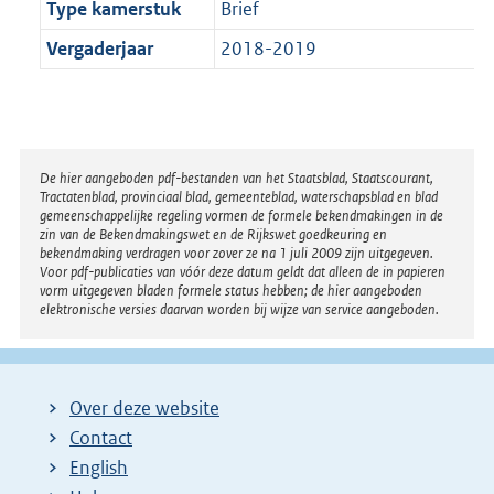
Type kamerstuk
Brief
Vergaderjaar
2018-2019
Disclaimer
De hier aangeboden pdf-bestanden van het Staatsblad, Staatscourant,
Tractatenblad, provinciaal blad, gemeenteblad, waterschapsblad en blad
gemeenschappelijke regeling vormen de formele bekendmakingen in de
zin van de Bekendmakingswet en de Rijkswet goedkeuring en
bekendmaking verdragen voor zover ze na 1 juli 2009 zijn uitgegeven.
Voor pdf-publicaties van vóór deze datum geldt dat alleen de in papieren
vorm uitgegeven bladen formele status hebben; de hier aangeboden
elektronische versies daarvan worden bij wijze van service aangeboden.
Over deze website
Contact
English