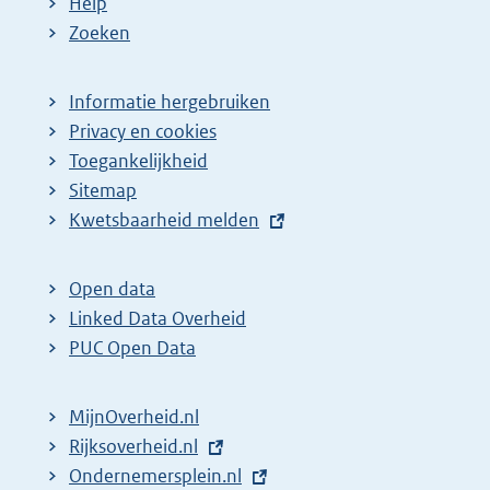
Help
Zoeken
Informatie hergebruiken
Privacy en cookies
Toegankelijkheid
Sitemap
E
Kwetsbaarheid melden
x
t
Open data
e
Linked Data Overheid
r
PUC Open Data
n
e
MijnOverheid.nl
l
E
Rijksoverheid.nl
i
x
E
Ondernemersplein.nl
n