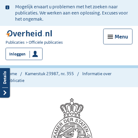
Ter
Mogelijk ervaart u problemen met het zoeken naar
informatie:
publicaties. We werken aan een oplossing. Excuses voor
het ongemak.
Menu
U
Publicaties
Officiële publicaties
bent
Inloggen
nu
hier:
Home
Kamerstuk 23987, nr. 355
Informatie over
publicatie