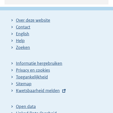
Over deze website
Contact
English
Help
Zoeken
Informatie hergebruiken
Privacy en cookies
Toegankelijkheid
Sitemap
E
Kwetsbaarheid melden
x
t
Open data
e