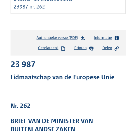
23987 nr. 262
Authentieke versie (PDF)
b
Informatie
e
Gerelateerd
Printen
Delen
s
t
23 987
a
n
d
Lidmaatschap van de Europese Unie
s
g
r
o
Nr. 262
o
t
t
BRIEF VAN DE MINISTER VAN
e
BUITENLANDSE ZAKEN
: