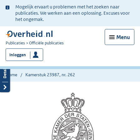
Ter
Mogelijk ervaart u problemen met het zoeken naar
informatie:
publicaties. We werken aan een oplossing. Excuses voor
het ongemak.
Menu
U
Publicaties
Officiële publicaties
bent
Inloggen
nu
hier:
Home
Kamerstuk 23987, nr. 262