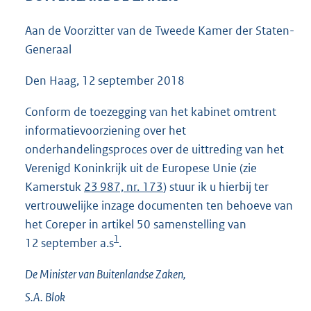
3
6
Aan de Voorzitter van de Tweede Kamer der Staten-
K
Generaal
b
Den Haag, 12 september 2018
Conform de toezegging van het kabinet omtrent
informatievoorziening over het
onderhandelingsproces over de uittreding van het
Verenigd Koninkrijk uit de Europese Unie (zie
Kamerstuk
23 987, nr. 173
) stuur ik u hierbij ter
vertrouwelijke inzage documenten ten behoeve van
het Coreper in artikel 50 samenstelling van
1
12 september a.s
.
De Minister van Buitenlandse Zaken,
S.A.
Blok