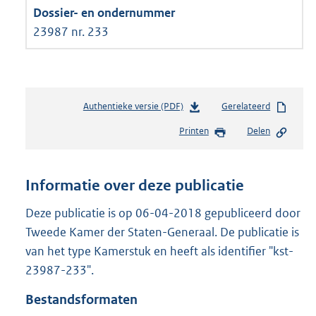
23987 nr. 233
Authentieke versie (PDF)
b
Gerelateerd
e
Printen
Delen
s
t
a
n
Informatie over deze publicatie
d
s
Deze publicatie is op 06-04-2018 gepubliceerd door
g
Tweede Kamer der Staten-Generaal. De publicatie is
r
van het type Kamerstuk en heeft als identifier "kst-
o
23987-233".
o
t
Bestandsformaten
t
e