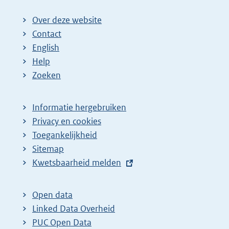
Over deze website
Contact
English
Help
Zoeken
Informatie hergebruiken
Privacy en cookies
Toegankelijkheid
Sitemap
E
Kwetsbaarheid melden
x
t
Open data
e
Linked Data Overheid
r
PUC Open Data