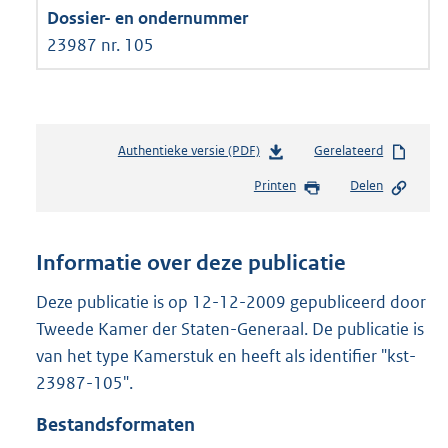
23987 nr. 105
Authentieke versie (PDF)
b
Gerelateerd
e
Printen
Delen
s
t
a
n
Informatie over deze publicatie
d
s
Deze publicatie is op 12-12-2009 gepubliceerd door
g
Tweede Kamer der Staten-Generaal. De publicatie is
r
van het type Kamerstuk en heeft als identifier "kst-
o
23987-105".
o
t
Bestandsformaten
t
e