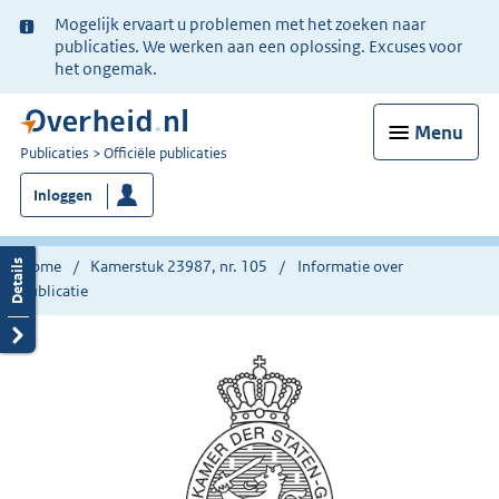
Ter
Mogelijk ervaart u problemen met het zoeken naar
informatie:
publicaties. We werken aan een oplossing. Excuses voor
het ongemak.
Menu
U
Publicaties
Officiële publicaties
bent
Inloggen
nu
hier:
Home
Kamerstuk 23987, nr. 105
Informatie over
publicatie