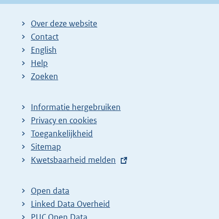
Over deze website
Contact
English
Help
Zoeken
Informatie hergebruiken
Privacy en cookies
Toegankelijkheid
Sitemap
E
Kwetsbaarheid melden
x
t
Open data
e
Linked Data Overheid
r
PUC Open Data