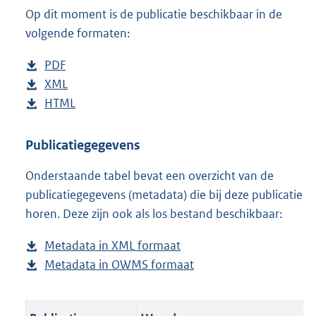
Op dit moment is de publicatie beschikbaar in de
:
8
volgende formaten:
7
K
D
PDF
b
b
o
D
XML
e
b
w
o
D
HTML
s
e
b
n
w
o
t
s
e
l
n
w
a
t
s
Publicatiegegevens
o
l
n
n
a
t
Onderstaande tabel bevat een overzicht van de
a
o
l
d
n
a
publicatiegegevens (metadata) die bij deze publicatie
d
a
o
s
d
n
horen. Deze zijn ook als los bestand beschikbaar:
p
d
a
g
s
d
u
p
d
r
g
s
Metadata in XML formaat
b
b
u
p
o
r
g
Metadata in OWMS formaat
e
b
l
b
u
o
o
r
s
e
i
l
b
t
o
o
t
s
c
i
l
t
t
o