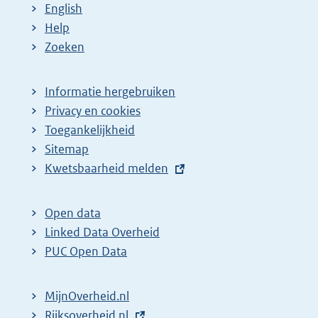
English
Help
Zoeken
Informatie hergebruiken
Privacy en cookies
Toegankelijkheid
Sitemap
E
Kwetsbaarheid melden
x
t
Open data
e
Linked Data Overheid
r
PUC Open Data
n
e
MijnOverheid.nl
l
E
Rijksoverheid.nl