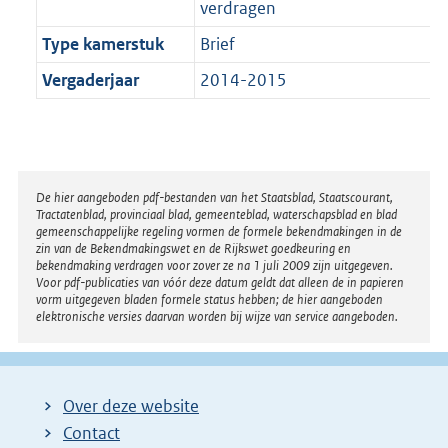
verdragen
Type kamerstuk
Brief
Vergaderjaar
2014-2015
Disclaimer
De hier aangeboden pdf-bestanden van het Staatsblad, Staatscourant,
Tractatenblad, provinciaal blad, gemeenteblad, waterschapsblad en blad
gemeenschappelijke regeling vormen de formele bekendmakingen in de
zin van de Bekendmakingswet en de Rijkswet goedkeuring en
bekendmaking verdragen voor zover ze na 1 juli 2009 zijn uitgegeven.
Voor pdf-publicaties van vóór deze datum geldt dat alleen de in papieren
vorm uitgegeven bladen formele status hebben; de hier aangeboden
elektronische versies daarvan worden bij wijze van service aangeboden.
Over deze website
Contact