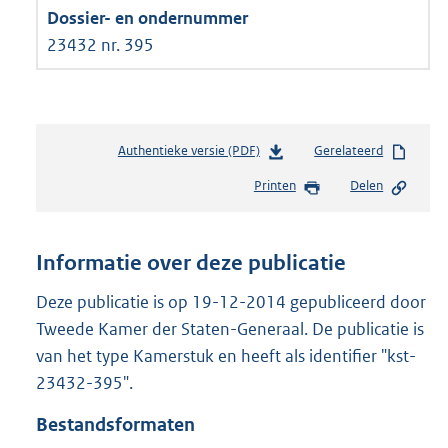
23432 nr. 395
Authentieke versie (PDF)
b
Gerelateerd
e
Printen
Delen
s
t
a
n
Informatie over deze publicatie
d
s
Deze publicatie is op 19-12-2014 gepubliceerd door
g
Tweede Kamer der Staten-Generaal. De publicatie is
r
van het type Kamerstuk en heeft als identifier "kst-
o
23432-395".
o
t
Bestandsformaten
t
e