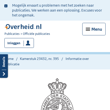
Ter
Mogelijk ervaart u problemen met het zoeken naar
informatie:
publicaties. We werken aan een oplossing. Excuses voor
het ongemak.
Menu
U
Publicaties
Officiële publicaties
bent
Inloggen
nu
hier:
Home
Kamerstuk 23432, nr. 395
Informatie over
publicatie