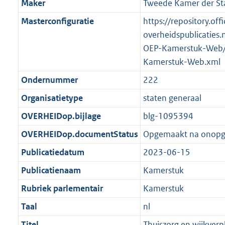
Maker
Tweede Kamer der St
Masterconfiguratie
https://repository.offi
overheidspublicaties.
OEP-Kamerstuk-Web/
Kamerstuk-Web.xml
Ondernummer
222
Organisatietype
staten generaal
OVERHEIDop.bijlage
blg-1095394
OVERHEIDop.documentStatus
Opgemaakt na onop
Publicatiedatum
2023-06-15
Publicatienaam
Kamerstuk
Rubriek parlementair
Kamerstuk
Taal
nl
Titel
Thuiszorg en wijkverpl