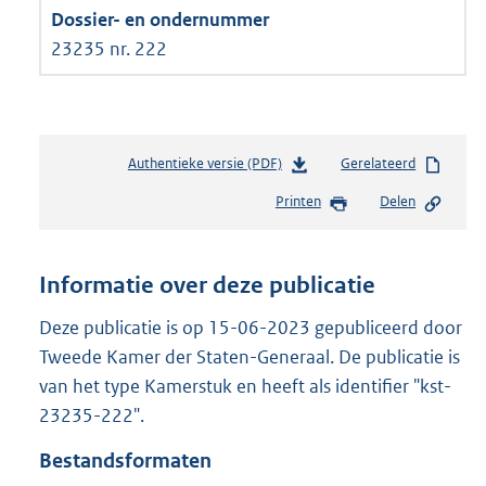
23235 nr. 222
Authentieke versie (PDF)
b
Gerelateerd
e
Printen
Delen
s
t
a
n
Informatie over deze publicatie
d
s
Deze publicatie is op 15-06-2023 gepubliceerd door
g
Tweede Kamer der Staten-Generaal. De publicatie is
r
van het type Kamerstuk en heeft als identifier "kst-
o
23235-222".
o
t
Bestandsformaten
t
e