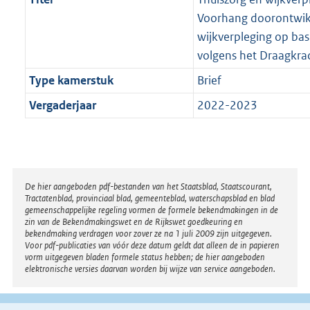
Voorhang doorontwikk
wijkverpleging op basi
volgens het Draagkra
Type kamerstuk
Brief
Vergaderjaar
2022-2023
Disclaimer
De hier aangeboden pdf-bestanden van het Staatsblad, Staatscourant,
Tractatenblad, provinciaal blad, gemeenteblad, waterschapsblad en blad
gemeenschappelijke regeling vormen de formele bekendmakingen in de
zin van de Bekendmakingswet en de Rijkswet goedkeuring en
bekendmaking verdragen voor zover ze na 1 juli 2009 zijn uitgegeven.
Voor pdf-publicaties van vóór deze datum geldt dat alleen de in papieren
vorm uitgegeven bladen formele status hebben; de hier aangeboden
elektronische versies daarvan worden bij wijze van service aangeboden.