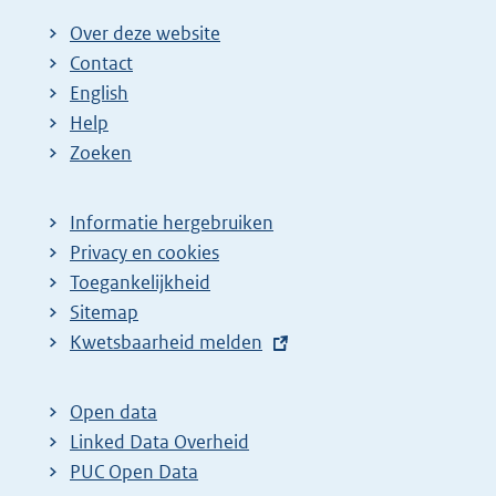
Over deze website
Contact
English
Help
Zoeken
Informatie hergebruiken
Privacy en cookies
Toegankelijkheid
Sitemap
E
Kwetsbaarheid melden
x
t
Open data
e
Linked Data Overheid
r
PUC Open Data
n