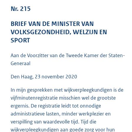
6
Nr. 215
4
K
BRIEF VAN DE MINISTER VAN
b
VOLKSGEZONDHEID, WELZIJN EN
SPORT
Aan de Voorzitter van de Tweede Kamer der Staten-
Generaal
Den Haag, 23 november 2020
In mijn gesprekken met wijkverpleegkundigen is de
vijfminutenregistratie misschien wel de grootste
ergernis. De registratie leidt tot onnodige
administratieve lasten, minder werkplezier en
verspilling van waardevolle tijd. Tijd die
wijkverpleegkundigen aan goede zorg voor hun