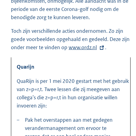
bijeenkomsten, onmogelijk. Alle aandacht was in de
periode van de eerste Corona-golf nodig om de
benodigde zorg te kunnen leveren.
Toch zijn verschillende acties ondernomen. Zo zijn
goede voorbeelden opgehaald en gedeeld. Deze zijn
onder meer te vinden op
E
www.ordz.nl
.
x
t
Quarijn
e
r
QuaRijn is per 1 mei 2020 gestart met het gebruik
n
van z=p=r,t. Twee lessen die zij meegeven aan
e
collega’s die z=p=r,t in hun organisatie willen
l
invoeren zijn:
i
–
Pak het overstappen aan met gedegen
n
verandermanagement om ervoor te
k