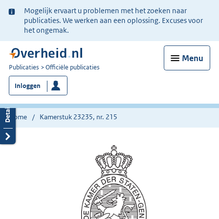
Ter
Mogelijk ervaart u problemen met het zoeken naar
informatie:
publicaties. We werken aan een oplossing. Excuses voor
het ongemak.
Menu
U
Publicaties
Officiële publicaties
bent
Inloggen
nu
hier:
Home
Kamerstuk 23235, nr. 215