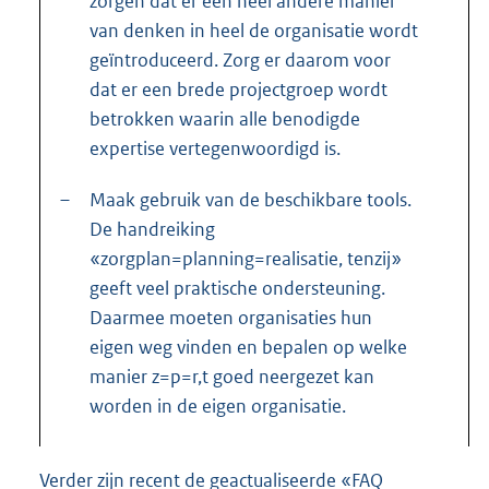
zorgen dat er een heel andere manier
:
van denken in heel de organisatie wordt
geïntroduceerd. Zorg er daarom voor
dat er een brede projectgroep wordt
betrokken waarin alle benodigde
expertise vertegenwoordigd is.
–
Maak gebruik van de beschikbare tools.
De handreiking
«zorgplan=planning=realisatie, tenzij»
geeft veel praktische ondersteuning.
Daarmee moeten organisaties hun
eigen weg vinden en bepalen op welke
manier z=p=r,t goed neergezet kan
worden in de eigen organisatie.
Verder zijn recent de geactualiseerde «FAQ