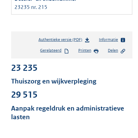
23235 nr. 215
Authentieke versie (PDF)
b
Informatie
e
Gerelateerd
Printen
Delen
s
t
23 235
a
n
d
Thuiszorg en wijkverpleging
s
g
29 515
r
o
Aanpak regeldruk en administratieve
o
lasten
t
t
e
: