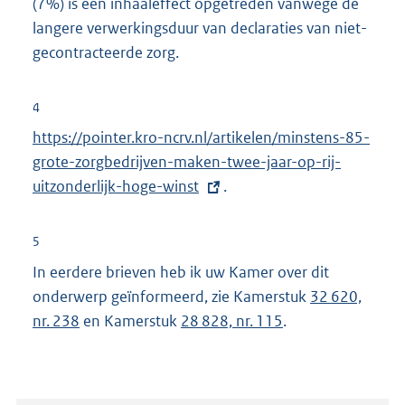
(7%) is een inhaaleffect opgetreden vanwege de
k
l
langere verwerkingsduur van declaraties van niet-
:
i
gecontracteerde zorg.
n
k
4
:
E
https://pointer.kro-ncrv.nl/artikelen/minstens-85-
x
grote-zorgbedrijven-maken-twee-jaar-op-rij-
t
uitzonderlijk-hoge-winst
.
e
r
5
n
In eerdere brieven heb ik uw Kamer over dit
e
onderwerp geïnformeerd, zie Kamerstuk
32 620,
l
nr. 238
en Kamerstuk
28 828, nr. 115
.
i
n
k