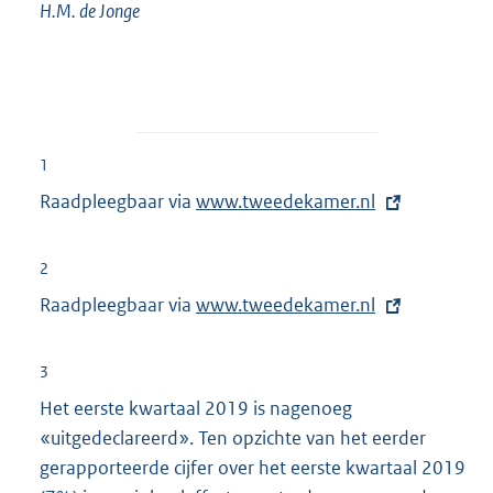
H.M. de
Jonge
1
Raadpleegbaar via
E
www.tweedekamer.nl
x
t
2
e
Raadpleegbaar via
E
www.tweedekamer.nl
r
x
n
t
3
e
e
Het eerste kwartaal 2019 is nagenoeg
l
r
«uitgedeclareerd». Ten opzichte van het eerder
i
n
gerapporteerde cijfer over het eerste kwartaal 2019
n
e