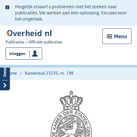
Ter
Mogelijk ervaart u problemen met het zoeken naar
informatie:
publicaties. We werken aan een oplossing. Excuses voor
het ongemak.
Menu
U
Publicaties
Officiële publicaties
bent
Inloggen
nu
hier:
Home
Kamerstuk 23235, nr. 198