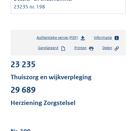
23235 nr. 198
Authentieke versie (PDF)
b
Informatie
e
Gerelateerd
Printen
Delen
s
t
23 235
a
n
d
Thuiszorg en wijkverpleging
s
g
29 689
r
o
Herziening Zorgstelsel
o
t
t
e
: