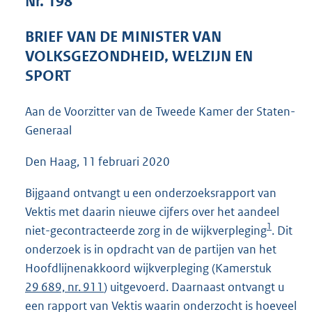
Nr. 198
9
6
BRIEF VAN DE MINISTER VAN
K
VOLKSGEZONDHEID, WELZIJN EN
b
SPORT
Aan de Voorzitter van de Tweede Kamer der Staten-
Generaal
Den Haag, 11 februari 2020
Bijgaand ontvangt u een onderzoeksrapport van
Vektis met daarin nieuwe cijfers over het aandeel
1
niet-gecontracteerde zorg in de wijkverpleging
. Dit
onderzoek is in opdracht van de partijen van het
Hoofdlijnenakkoord wijkverpleging (Kamerstuk
29 689, nr. 911
) uitgevoerd. Daarnaast ontvangt u
een rapport van Vektis waarin onderzocht is hoeveel