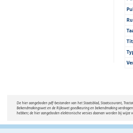
Pu
Ru
Ta
Tit
Ty
Ve
De hier aangeboden pdf-bestanden van het Staatsblad, Staatscourant, Tract
Disclaimer
Bekendmakingswet en de Rijkswet goedkeuring en bekendmaking verdragen voor
hebben; de hier aangeboden elektronische versies daarvan worden bij wijze 