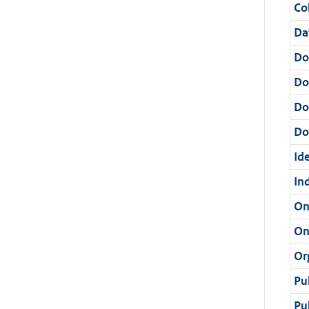
Col
Da
Do
Do
Do
Dos
Ide
In
On
On
Or
Pu
Pu