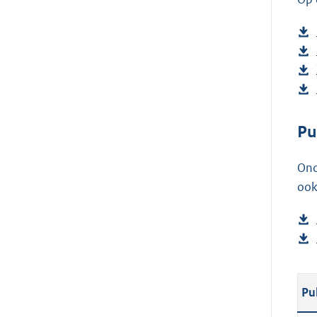
Pu
Ond
ook
Pu