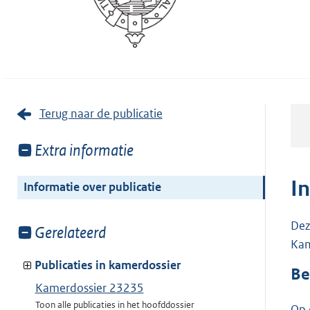
Terug naar de publicatie
Toon
Extra informatie
meer
van:
I
Informatie over publicatie
Dez
Toon
Gerelateerd
Kam
meer
van:
Publicaties in kamerdossier
Be
Kamerdossier 23235
Toon alle publicaties in het hoofddossier
Op 