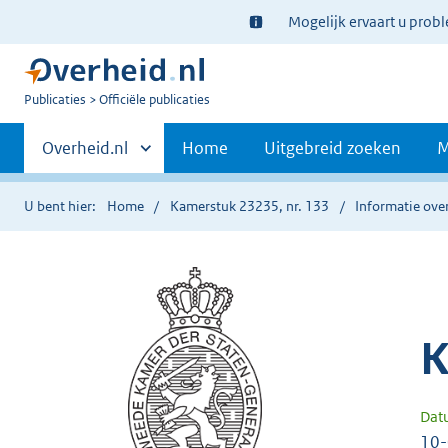
Ter
Mogelijk ervaart u prob
informatie:
U
Publicaties
Officiële publicaties
bent
Primaire
nu
Andere
Overheid.nl
Home
Uitgebreid zoeken
M
hier:
sites
navigatie
binnen
U bent hier:
Home
Kamerstuk 23235, nr. 133
Informatie over
K
Dat
10-