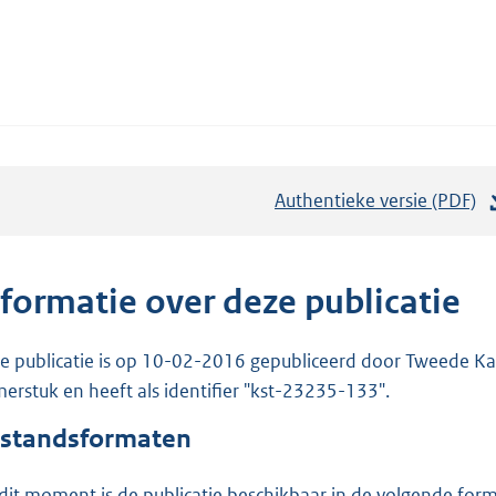
Authentieke versie (PDF)
b
e
s
t
nformatie over deze publicatie
a
n
e publicatie is op 10-02-2016 gepubliceerd door Tweede Kam
d
erstuk en heeft als identifier "kst-23235-133".
s
standsformaten
g
r
dit moment is de publicatie beschikbaar in de volgende for