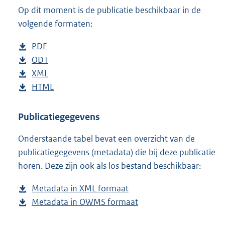
Op dit moment is de publicatie beschikbaar in de
:
3
volgende formaten:
5
K
D
PDF
b
b
o
D
ODT
e
b
w
o
D
XML
s
e
b
n
w
o
D
HTML
t
s
e
b
l
n
w
o
a
t
s
e
o
l
n
w
n
a
t
s
Publicatiegegevens
a
o
l
n
d
n
a
t
Onderstaande tabel bevat een overzicht van de
d
a
o
l
s
d
n
a
publicatiegegevens (metadata) die bij deze publicatie
p
d
a
o
g
s
d
n
horen. Deze zijn ook als los bestand beschikbaar:
u
p
d
a
r
g
s
d
b
u
p
d
o
r
g
s
Metadata in XML formaat
b
l
b
u
p
o
o
r
g
Metadata in OWMS formaat
e
b
i
l
b
u
t
o
o
r
s
e
c
i
l
b
t
t
o
o