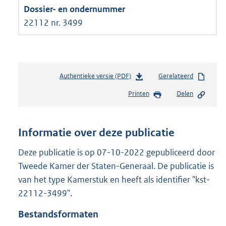
22112 nr. 3499
Authentieke versie (PDF)
b
Gerelateerd
e
Printen
Delen
s
t
a
n
Informatie over deze publicatie
d
s
Deze publicatie is op 07-10-2022 gepubliceerd door
g
Tweede Kamer der Staten-Generaal. De publicatie is
r
van het type Kamerstuk en heeft als identifier "kst-
o
22112-3499".
o
t
Bestandsformaten
t
e