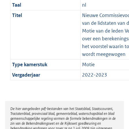
Taal
nl
Titel
Nieuwe Commissievoors
van de lidstaten van 
Motie van de leden Ve
over een berekening
het voorstel waarin tox
wordt meegewogen
Type kamerstuk
Motie
Vergaderjaar
2022-2023
Disclaimer
De hier aangeboden pdf-bestanden van het Staatsblad, Staatscourant,
Tractatenblad, provinciaal blad, gemeenteblad, waterschapsblad en blad
gemeenschappelijke regeling vormen de formele bekendmakingen in de
zin van de Bekendmakingswet en de Rijkswet goedkeuring en
bekendmaking verdragen voor zover ze na 1 juli 2009 zijn uitgegeven.