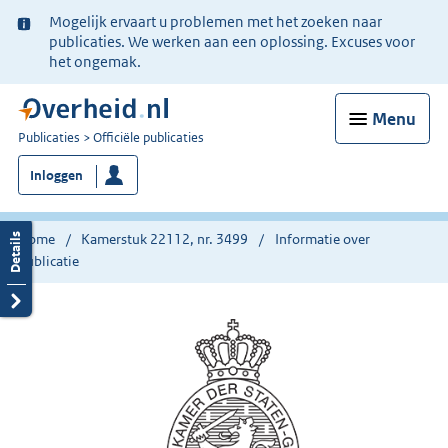
Ter
Mogelijk ervaart u problemen met het zoeken naar
informatie:
publicaties. We werken aan een oplossing. Excuses voor
het ongemak.
Menu
U
Publicaties
Officiële publicaties
bent
Inloggen
nu
hier:
Home
Kamerstuk 22112, nr. 3499
Informatie over
publicatie