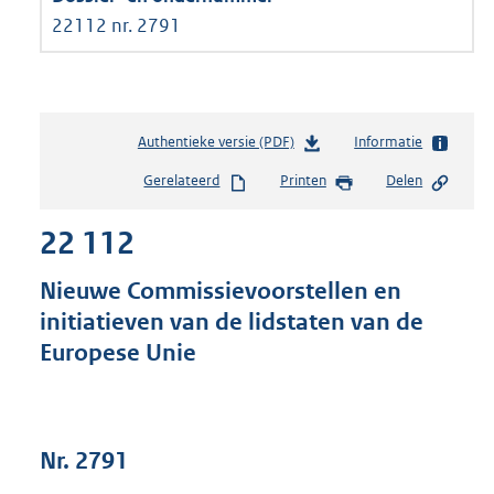
22112 nr. 2791
Authentieke versie (PDF)
b
Informatie
e
Gerelateerd
Printen
Delen
s
t
22 112
a
n
d
Nieuwe Commissievoorstellen en
s
initiatieven van de lidstaten van de
g
Europese Unie
r
o
o
t
t
Nr. 2791
e
: