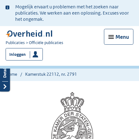
Ter
Mogelijk ervaart u problemen met het zoeken naar
informatie:
publicaties. We werken aan een oplossing. Excuses voor
het ongemak.
Menu
U
Publicaties
Officiële publicaties
bent
Inloggen
nu
hier:
Home
Kamerstuk 22112, nr. 2791