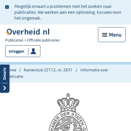
Ter
Mogelijk ervaart u problemen met het zoeken naar
informatie:
publicaties. We werken aan een oplossing. Excuses voor
het ongemak.
Menu
U
Publicaties
Officiële publicaties
bent
Inloggen
nu
hier:
Home
Kamerstuk 22112, nr. 2631
Informatie over
publicatie