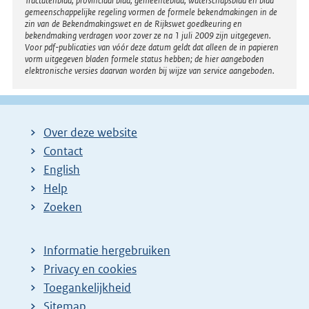
Tractatenblad, provinciaal blad, gemeenteblad, waterschapsblad en blad
gemeenschappelijke regeling vormen de formele bekendmakingen in de
zin van de Bekendmakingswet en de Rijkswet goedkeuring en
bekendmaking verdragen voor zover ze na 1 juli 2009 zijn uitgegeven.
Voor pdf-publicaties van vóór deze datum geldt dat alleen de in papieren
vorm uitgegeven bladen formele status hebben; de hier aangeboden
elektronische versies daarvan worden bij wijze van service aangeboden.
Over deze website
Contact
English
Help
Zoeken
Informatie hergebruiken
Privacy en cookies
Toegankelijkheid
Sitemap