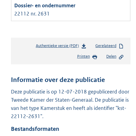
22112 nr. 2631
Authentieke versie (PDF)
b
Gerelateerd
e
Printen
Delen
s
t
a
n
Informatie over deze publicatie
d
s
Deze publicatie is op 12-07-2018 gepubliceerd door
g
Tweede Kamer der Staten-Generaal. De publicatie is
r
van het type Kamerstuk en heeft als identifier "kst-
o
22112-2631".
o
t
Bestandsformaten
t
e