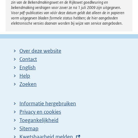
zin van de Bekendmakingswet en de Rijkswet goedkeuring en
bekendmaking verdragen voor zover ze na 1 juli 2009 zijn uitgegeven.
Voor pdf-publicaties van vóór deze datum geldt dat alleen de in papieren
vorm uitgegeven bladen formele status hebben; de hier aangeboden
elektronische versies daarvan worden bij wijze van service aangeboden.
Over deze website
Contact
English
Help
Zoeken
Informatie hergebruiken
Privacy en cookies
Toegankelijkheid
Sitemap
E
Kwetsbaarheid melden