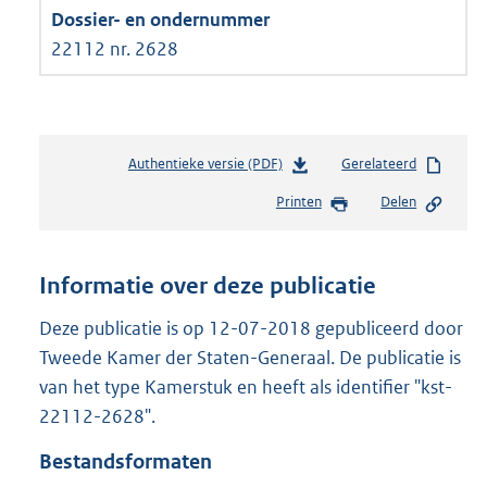
22112 nr. 2628
Authentieke versie (PDF)
b
Gerelateerd
e
Printen
Delen
s
t
a
n
Informatie over deze publicatie
d
s
Deze publicatie is op 12-07-2018 gepubliceerd door
g
Tweede Kamer der Staten-Generaal. De publicatie is
r
van het type Kamerstuk en heeft als identifier "kst-
o
22112-2628".
o
t
Bestandsformaten
t
e