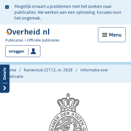
Ter
Mogelijk ervaart u problemen met het zoeken naar
informatie:
publicaties. We werken aan een oplossing. Excuses voor
het ongemak.
Menu
U
Publicaties
Officiële publicaties
bent
Inloggen
nu
hier:
Home
Kamerstuk 22112, nr. 2628
Informatie over
publicatie