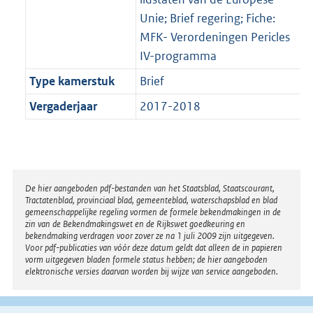
Unie; Brief regering; Fiche:
MFK- Verordeningen Pericles
IV-programma
Type kamerstuk
Brief
Vergaderjaar
2017-2018
Disclaimer
De hier aangeboden pdf-bestanden van het Staatsblad, Staatscourant,
Tractatenblad, provinciaal blad, gemeenteblad, waterschapsblad en blad
gemeenschappelijke regeling vormen de formele bekendmakingen in de
zin van de Bekendmakingswet en de Rijkswet goedkeuring en
bekendmaking verdragen voor zover ze na 1 juli 2009 zijn uitgegeven.
Voor pdf-publicaties van vóór deze datum geldt dat alleen de in papieren
vorm uitgegeven bladen formele status hebben; de hier aangeboden
elektronische versies daarvan worden bij wijze van service aangeboden.