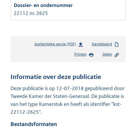
22112 nr. 2625
Authentieke versie (PDF)
b
Gerelateerd
e
Printen
Delen
s
t
a
n
Informatie over deze publicatie
d
s
Deze publicatie is op 12-07-2018 gepubliceerd door
g
Tweede Kamer der Staten-Generaal. De publicatie is
r
van het type Kamerstuk en heeft als identifier "kst-
o
22112-2625".
o
t
Bestandsformaten
t
e