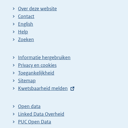
Over deze website
Contact
English
Help
Zoeken
Informatie hergebruiken
Privacy en cookies
Toegankelijkheid
Sitemap
E
Kwetsbaarheid melden
x
t
Open data
e
Linked Data Overheid
r
PUC Open Data
n