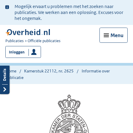
Ter
Mogelijk ervaart u problemen met het zoeken naar
informatie:
publicaties. We werken aan een oplossing. Excuses voor
het ongemak.
Menu
U
Publicaties
Officiële publicaties
bent
Inloggen
nu
hier:
Home
Kamerstuk 22112, nr. 2625
Informatie over
publicatie