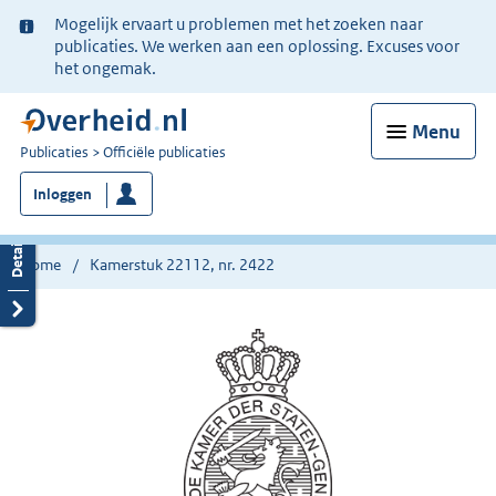
Ter
Mogelijk ervaart u problemen met het zoeken naar
informatie:
publicaties. We werken aan een oplossing. Excuses voor
het ongemak.
Menu
U
Publicaties
Officiële publicaties
bent
Inloggen
nu
hier:
Home
Kamerstuk 22112, nr. 2422