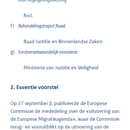
l
n
i
e
N.v.t.
n
l
f)
Behandelingstraject Raad
k
i
:
n
Raad Justitie en Binnenlandse Zaken
k
g)
Eerstverantwoordelijk ministerie
:
Ministerie van Justitie en Veiligheid
2. Essentie voorstel
Op 27 september jl. publiceerde de Europese
Commissie de mededeling over de «uitvoering van
de Europese Migratieagenda», waar de Commissie
terug- en vooruitblikt op de uitvoering van de