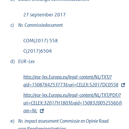
27 september 2017
c)
Nr. Commissiedocument
COM(2017) 558
C(2017)6504
d)
EUR-Lex
E
http://eur-lex.Europa.eu/legal-content/NL/TXT/?
x
qid=1508764253773&uri=CELEX:52017DC0558
t
E
http://eur-lex.Europa.eu/legal-content/NL/TXT/PDF/?
e
x
uri=CELEX:32017H1803&qid=1508320052556&fr
r
t
om=NL
n
e
e)
Nr. impact assessment Commissie en Opinie Raad
e
r
voor Regelgevingstoetsing