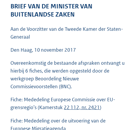
7
BRIEF VAN DE MINISTER VAN
2
BUITENLANDSE ZAKEN
K
b
Aan de Voorzitter van de Tweede Kamer der Staten-
Generaal
Den Haag, 10 november 2017
Overeenkomstig de bestaande afspraken ontvangt u
hierbij 6 fiches, die werden opgesteld door de
werkgroep Beoordeling Nieuwe
Commissievoorstellen (BNC).
Fiche: Mededeling Europese Commissie over EU-
grensregio’s (Kamerstuk
22 112, nr. 2421
)
Fiche: Mededeling over de uitvoering van de
Europese Migratieagenda