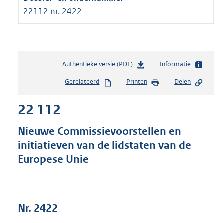
22112 nr. 2422
Authentieke versie (PDF)
b
Informatie
e
Gerelateerd
Printen
Delen
s
t
22 112
a
n
d
Nieuwe Commissievoorstellen en
s
initiatieven van de lidstaten van de
g
Europese Unie
r
o
o
t
t
Nr. 2422
e
: