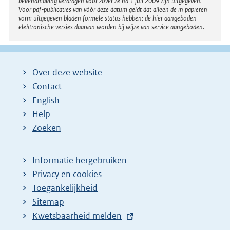
bekendmaking verdragen voor zover ze na 1 juli 2009 zijn uitgegeven.
n
Voor pdf-publicaties van vóór deze datum geldt dat alleen de in papieren
k
vorm uitgegeven bladen formele status hebben; de hier aangeboden
elektronische versies daarvan worden bij wijze van service aangeboden.
:
Over deze website
Contact
English
Help
Zoeken
Informatie hergebruiken
Privacy en cookies
Toegankelijkheid
Sitemap
E
Kwetsbaarheid melden
x