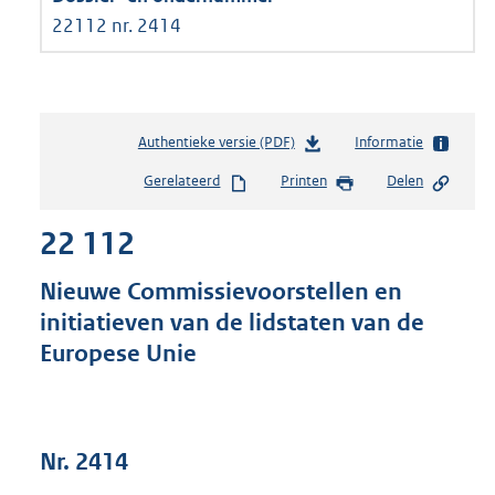
22112 nr. 2414
Authentieke versie (PDF)
b
Informatie
e
Gerelateerd
Printen
Delen
s
t
22 112
a
n
d
Nieuwe Commissievoorstellen en
s
initiatieven van de lidstaten van de
g
Europese Unie
r
o
o
t
t
Nr. 2414
e
: