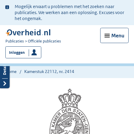
Ter
Mogelijk ervaart u problemen met het zoeken naar
informatie:
publicaties. We werken aan een oplossing. Excuses voor
het ongemak.
Menu
U
Publicaties
Officiële publicaties
bent
Inloggen
nu
hier:
Home
Kamerstuk 22112, nr. 2414