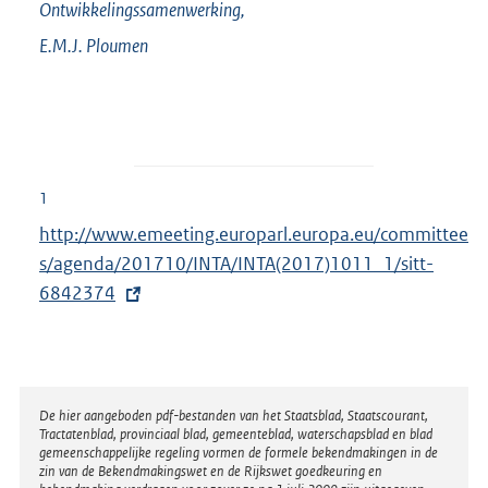
Ontwikkelingssamenwerking,
E.M.J.
Ploumen
1
E
http://www.emeeting.europarl.europa.eu/committee
x
s/agenda/201710/INTA/INTA(2017)1011_1/sitt-
t
6842374
e
r
n
e
Disclaimer
De hier aangeboden pdf-bestanden van het Staatsblad, Staatscourant,
Tractatenblad, provinciaal blad, gemeenteblad, waterschapsblad en blad
l
gemeenschappelijke regeling vormen de formele bekendmakingen in de
i
zin van de Bekendmakingswet en de Rijkswet goedkeuring en