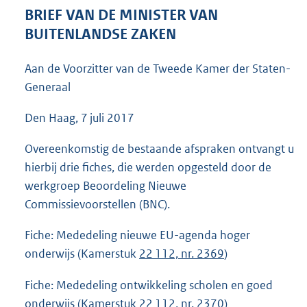
5
BRIEF VAN DE MINISTER VAN
9
BUITENLANDSE ZAKEN
K
b
Aan de Voorzitter van de Tweede Kamer der Staten-
Generaal
Den Haag, 7 juli 2017
Overeenkomstig de bestaande afspraken ontvangt u
hierbij drie fiches, die werden opgesteld door de
werkgroep Beoordeling Nieuwe
Commissievoorstellen (BNC).
Fiche: Mededeling nieuwe EU-agenda hoger
onderwijs (Kamerstuk
22 112, nr. 2369
)
Fiche: Mededeling ontwikkeling scholen en goed
onderwijs (Kamerstuk
22 112, nr. 2370
)