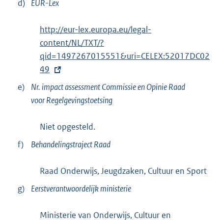
d)
EUR-Lex
E
http://eur-lex.europa.eu/legal-
x
content/NL/TXT/?
t
qid=1497267015551&uri=CELEX:52017DC02
e
49
r
e)
Nr. impact assessment Commissie en Opinie Raad
n
voor Regelgevingstoetsing
e
l
Niet opgesteld.
i
f)
Behandelingstraject Raad
n
k
Raad Onderwijs, Jeugdzaken, Cultuur en Sport
:
g)
Eerstverantwoordelijk ministerie
Ministerie van Onderwijs, Cultuur en