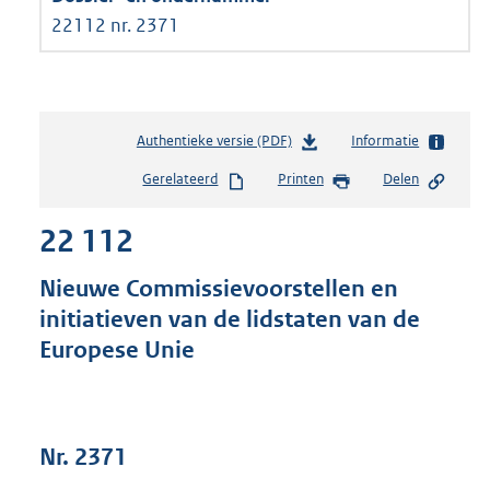
22112 nr. 2371
Authentieke versie (PDF)
b
Informatie
e
Gerelateerd
Printen
Delen
s
t
22 112
a
n
d
Nieuwe Commissievoorstellen en
s
initiatieven van de lidstaten van de
g
Europese Unie
r
o
o
t
t
Nr. 2371
e
: