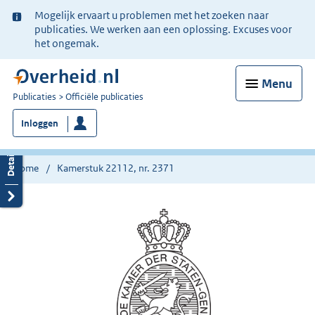
Ter
Mogelijk ervaart u problemen met het zoeken naar
informatie:
publicaties. We werken aan een oplossing. Excuses voor
het ongemak.
Menu
U
Publicaties
Officiële publicaties
bent
Inloggen
nu
hier:
Home
Kamerstuk 22112, nr. 2371