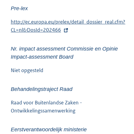
Pre-lex
E
http://ec.europa.eu/prelex/detail_dossier_real.cfm?
x
CL=nl&DosId=202466
t
e
Nr. impact assessment Commissie en Opinie
r
Impact-assessment Board
n
e
Niet opgesteld
l
i
Behandelingstraject Raad
n
k
Raad voor Buitenlandse Zaken -
:
Ontwikkelingssamenwerking
Eerstverantwoordelijk ministerie