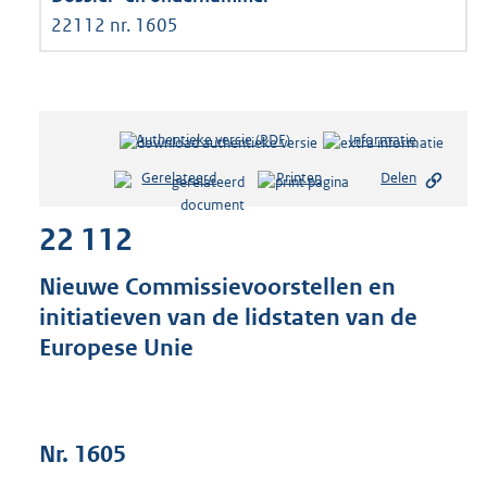
22112 nr. 1605
Authentieke versie (PDF)
b
Informatie
e
Gerelateerd
Printen
Delen
s
t
22 112
a
n
d
Nieuwe Commissievoorstellen en
s
initiatieven van de lidstaten van de
g
Europese Unie
r
o
o
t
t
Nr. 1605
e
: