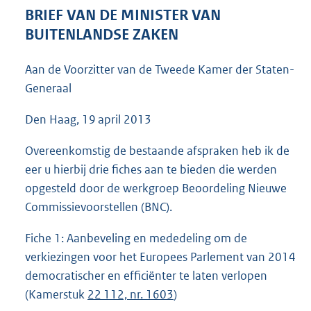
5
BRIEF VAN DE MINISTER VAN
1
BUITENLANDSE ZAKEN
K
b
Aan de Voorzitter van de Tweede Kamer der Staten-
Generaal
Den Haag, 19 april 2013
Overeenkomstig de bestaande afspraken heb ik de
eer u hierbij drie fiches aan te bieden die werden
opgesteld door de werkgroep Beoordeling Nieuwe
Commissievoorstellen (BNC).
Fiche 1: Aanbeveling en mededeling om de
verkiezingen voor het Europees Parlement van 2014
democratischer en efficiënter te laten verlopen
(Kamerstuk
22 112, nr. 1603
)