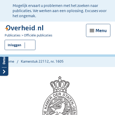
Ter
Mogelijk ervaart u problemen met het zoeken naar
informatie:
publicaties. We werken aan een oplossing. Excuses voor
het ongemak.
Menu
U
Publicaties
Officiële publicaties
bent
Inloggen
nu
hier:
Home
Kamerstuk 22112, nr. 1605