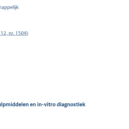
appelijk
12, nr. 1504
)
lpmiddelen en in-vitro diagnostiek