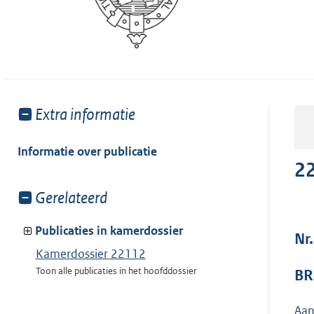
Toon
Extra informatie
meer
van:
Informatie over publicatie
2
Toon
Gerelateerd
meer
van:
Publicaties in kamerdossier
Nr
Kamerdossier 22112
Toon alle publicaties in het hoofddossier
BR
Aan