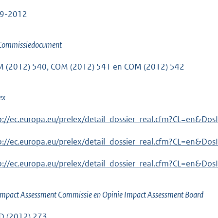
9-2012
 Commissiedocument
 (2012) 540, COM (2012) 541 en COM (2012) 542
ex
p://ec.europa.eu/prelex/detail_dossier_real.cfm?CL=en&Do
p://ec.europa.eu/prelex/detail_dossier_real.cfm?CL=en&Do
p://ec.europa.eu/prelex/detail_dossier_real.cfm?CL=en&Do
Impact Assessment Commissie en Opinie Impact Assessment Board
 (2012) 273