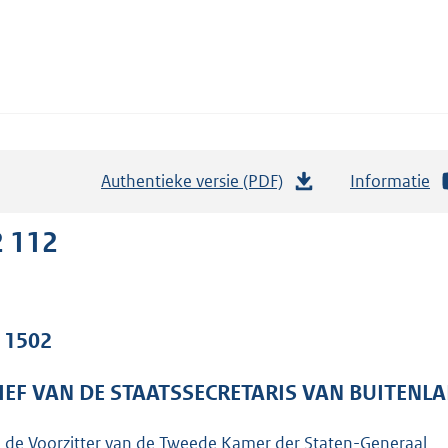
Authentieke versie (PDF)
b
Informatie
e
s
2 112
t
a
n
. 1502
d
s
IEF VAN DE STAATSSECRETARIS VAN BUITENL
g
r
 de Voorzitter van de Tweede Kamer der Staten-Generaal