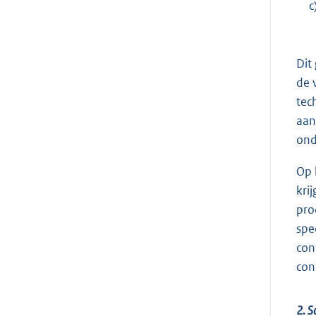
c
Dit
de 
tec
aan
ond
Op 
kri
pro
spe
con
con
2. S