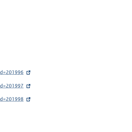
sId=201996
sId=201997
sId=201998