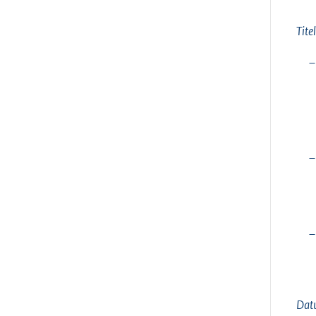
Tite
–
–
–
Dat