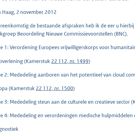
o
o
 Haag, 2 november 2012
t
t
reenkomstig de bestaande afspraken heb ik de eer u hierbij
e
kgroep Beoordeling Nieuwe Commissievoorstellen (BNC).
:
he 1: Verordening Europees vrijwilligerskorps voor humanitai
7
2
pverlening (Kamerstuk
22 112, nr. 1499
)
K
b
he 2: Mededeling aanboren van het potentieel van cloud com
opa (Kamerstuk
22 112, nr. 1500
)
he 3: Mededeling steun aan de culturele en creatieve sector
he 4: Mededeling en verordeningen medische hulpmiddelen e
gnostiek