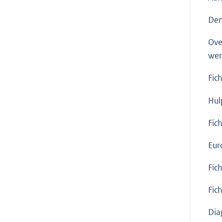
Den
Ove
wer
Fic
Hul
Fic
Eur
Fic
Fic
Dia