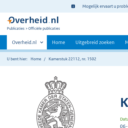
Ter
Mogelijk ervaart u prob
informatie:
U
Publicaties
Officiële publicaties
bent
Primaire
nu
Andere
Overheid.nl
Home
Uitgebreid zoeken
M
hier:
sites
navigatie
binnen
U bent hier:
Home
Kamerstuk 22112, nr. 1502
K
Dat
06