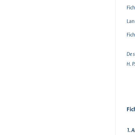
Fic
Lan
Fic
De s
H. P
Fic
1. 