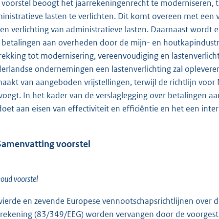
 voorstel beoogt het jaarrekeningenrecht te moderniseren, 
inistratieve lasten te verlichten. Dit komt overeen met een 
en verlichting van administratieve lasten. Daarnaast wordt 
 betalingen aan overheden door de mijn- en houtkapindustri
rekking tot modernisering, vereenvoudiging en lastenverlichti
erlandse ondernemingen een lastenverlichting zal opleveren
aakt van aangeboden vrijstellingen, terwijl de richtlijn voor
voegt. In het kader van de verslaglegging over betalingen aa
doet aan eisen van effectiviteit en efficiëntie en het een inte
Samenvatting voorstel
houd voorstel
vierde en zevende Europese vennootschapsrichtlijnen over 
rrekening (83/349/EEG) worden vervangen door de voorgesteld