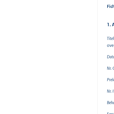
Fic
1.
Tite
ove
Dat
Nr.
Prel
Nr. 
Beha