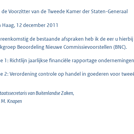
o
o
 de Voorzitter van de Tweede Kamer der Staten-Generaal
t
 Haag, 12 december 2011
t
e
reenkomstig de bestaande afspraken heb ik de eer u hierbij
:
kgroep Beoordeling Nieuwe Commissievoorstellen (BNC).
6
3
he 1: Richtlijn jaarlijkse financiële rapportage onderneminge
K
b
he 2: Verordening controle op handel in goederen voor twee
taatssecretaris van Buitenlandse Zaken,
. M. Knapen