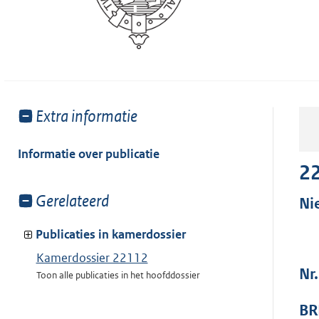
Toon
Extra informatie
meer
van:
Informatie over publicatie
2
Toon
Gerelateerd
Ni
meer
van:
Publicaties in kamerdossier
Kamerdossier 22112
Nr
Toon alle publicaties in het hoofddossier
BR