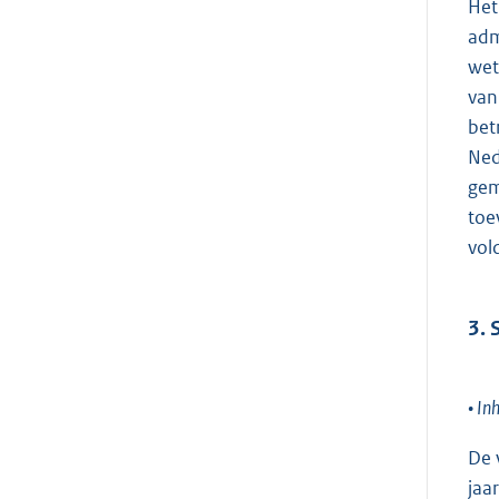
Het
adm
wet
van
bet
Ned
gem
toe
vol
3. 
• In
De 
jaa