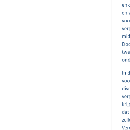
enk
en 
voo
ver
mid
Doo
twe
ond
In 
voo
div
ver
kri
dat
zul
Ver