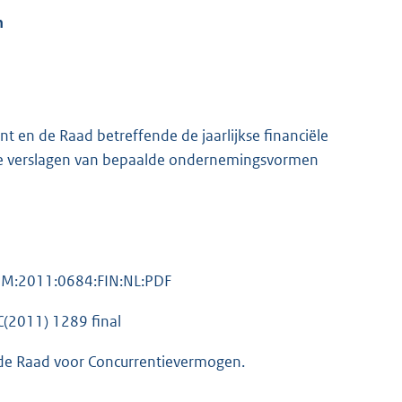
n
nt en de Raad betreffende de jaarlijkse financiële
ante verslagen van bepaalde ondernemingsvormen
COM:2011:0684:FIN:NL:PDF
C(2011) 1289 final
n de Raad voor Concurrentievermogen.