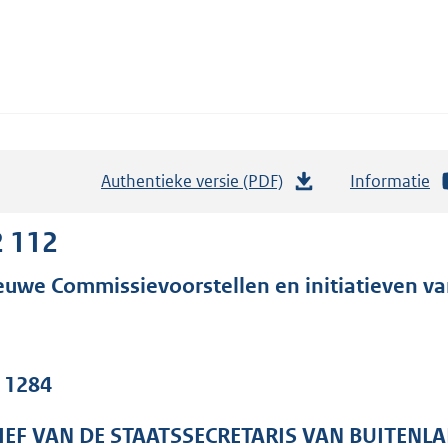
Authentieke versie (PDF)
b
Informatie
e
s
2 112
t
euwe Commissievoorstellen en initiatieven va
a
n
d
s
. 1284
g
r
IEF VAN DE STAATSSECRETARIS VAN BUITENL