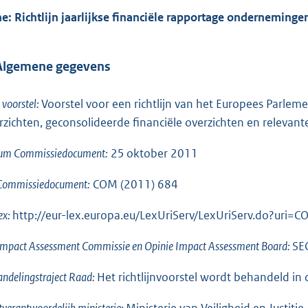
he: Richtlijn jaarlijkse financiële rapportage onderneminge
 Algemene gegevens
l voorstel:
Voorstel voor een richtlijn van het Europees Parleme
rzichten, geconsolideerde financiële overzichten en relev
um Commissiedocument:
25 oktober 2011
 Commissiedocument:
COM (2011) 684
ex:
http://eur-lex.europa.eu/LexUriServ/LexUriServ.do?uri=
Impact Assessment Commissie en Opinie Impact Assessment Board:
SE
ndelingstraject Raad:
Het richtlijnvoorstel wordt behandeld i