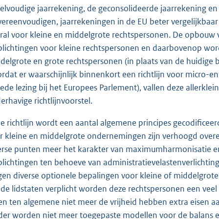
elvoudige jaarrekening, de geconsolideerde jaarrekening en h
vereenvoudigen, jaarrekeningen in de EU beter vergelijkbaar 
ral voor kleine en middelgrote rechtspersonen. De opbouw va
plichtingen voor kleine rechtspersonen en daarbovenop word
delgrote en grote rechtspersonen (in plaats van de huidige b
rdat er waarschijnlijk binnenkort een richtlijn voor micro-e
ede lezing bij het Europees Parlement), vallen deze allerkle
erhavige richtlijnvoorstel.
de richtlijn wordt een aantal algemene principes gecodificee
r kleine en middelgrote ondernemingen zijn verhoogd overeenk
erse punten meer het karakter van maximumharmonisatie en 
plichtingen ten behoeve van administratievelastenverlichting
jgen diverse optionele bepalingen voor kleine of middelgrote
 de lidstaten verplicht worden deze rechtspersonen een veel 
len ten algemene niet meer de vrijheid hebben extra eisen aa
der worden niet meer toegepaste modellen voor de balans en