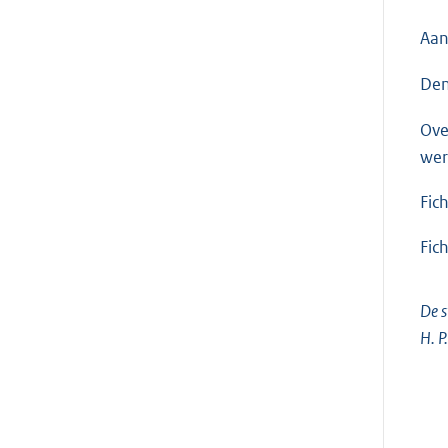
Aan
Den
Ove
wer
Fic
Fic
De s
H. P