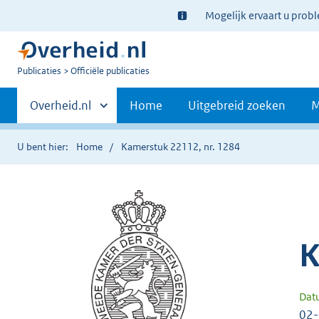
Ter
Mogelijk ervaart u prob
informatie:
U
Publicaties
Officiële publicaties
bent
Primaire
nu
Andere
Overheid.nl
Home
Uitgebreid zoeken
M
hier:
sites
navigatie
binnen
U bent hier:
Home
Kamerstuk 22112, nr. 1284
K
Dat
02