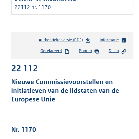
22112 nr. 1170
Authentieke versie (PDF)
b
Informatie
e
Gerelateerd
Printen
Delen
s
t
22 112
a
n
d
Nieuwe Commissievoorstellen en
s
initiatieven van de lidstaten van de
g
Europese Unie
r
o
o
t
t
Nr. 1170
e
: