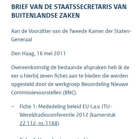
6
BRIEF VAN DE STAATSSECRETARIS VAN
4
BUITENLANDSE ZAKEN
K
b
Aan de Voorzitter van de Tweede Kamer der Staten-
Generaal
Den Haag, 16 mei 2011
Overeenkomstig de bestaande afspraken heb ik de
eer u hierbij zeven fiches aan te bieden die werden
opgesteld door de werkgroep Beoordeling Nieuwe
Commissievoorstellen (BNC).
–
Fiche 1: Mededeling beleid EU t.a.v. ITU-
Wereldradioconferentie 2012 (kamerstuk
22 112, nr. 1168
)