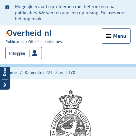
Ter
Mogelijk ervaart u problemen met het zoeken naar
informatie:
publicaties. We werken aan een oplossing. Excuses voor
het ongemak.
Menu
U
Publicaties
Officiële publicaties
bent
Inloggen
nu
hier:
Home
Kamerstuk 22112, nr. 1170