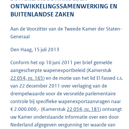
4
ONTWIKKELINGSSAMENWERKING EN
2
BUITENLANDSE ZAKEN
K
b
Aan de Voorzitter van de Tweede Kamer der Staten-
Generaal
Den Haag, 15 juli 2013
Conform het op 10 juni 2011 per brief gemelde
aangescherpte wapenexportbeleid (Kamerstuk
22 054, nr. 165
) en de motie van het lid El Fassed c.s.
van 22 december 2011 over verlaging van de
drempelwaarde voor de versnelde parlementaire
controle bij specifieke wapenexportaanvragen naar
€ 2.000.000,- (Kamerstuk
22 054, nr. 181
) ontvangt
uw Kamer onderstaande informatie over een door
Nederland afgegeven vergunning ter waarde van