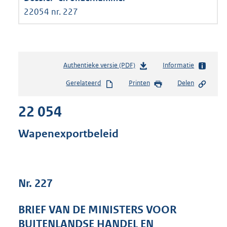
22054 nr. 227
Authentieke versie (PDF)
b
Informatie
e
Gerelateerd
Printen
Delen
s
t
22 054
a
n
d
Wapenexportbeleid
s
g
r
o
Nr. 227
o
t
t
BRIEF VAN DE MINISTERS VOOR
e
BUITENLANDSE HANDEL EN
: