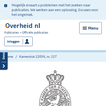
Ter
Mogelijk ervaart u problemen met het zoeken naar
informatie:
publicaties. We werken aan een oplossing. Excuses voor
het ongemak.
Menu
U
Publicaties
Officiële publicaties
bent
Inloggen
nu
hier:
Home
Kamerstuk 22054, nr. 227