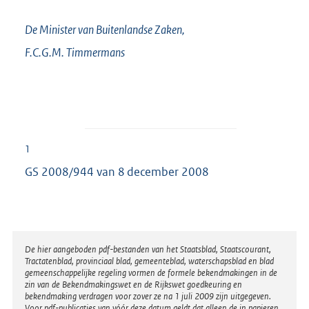
De Minister van Buitenlandse Zaken,
F.C.G.M.
Timmermans
1
GS 2008/944 van 8 december 2008
Disclaimer
De hier aangeboden pdf-bestanden van het Staatsblad, Staatscourant,
Tractatenblad, provinciaal blad, gemeenteblad, waterschapsblad en blad
gemeenschappelijke regeling vormen de formele bekendmakingen in de
zin van de Bekendmakingswet en de Rijkswet goedkeuring en
bekendmaking verdragen voor zover ze na 1 juli 2009 zijn uitgegeven.
Voor pdf-publicaties van vóór deze datum geldt dat alleen de in papieren