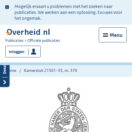
Ter
Mogelijk ervaart u problemen met het zoeken naar
informatie:
publicaties. We werken aan een oplossing. Excuses voor
het ongemak.
Menu
U
Publicaties
Officiële publicaties
bent
Inloggen
nu
hier:
Home
Kamerstuk 21501-33, nr. 370