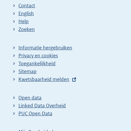
Contact
English
Help
Zoeken
Informatie hergebruiken
Privacy en cookies
Toegankelijkheid
Sitemap
E
Kwetsbaarheid melden
x
t
Open data
e
Linked Data Overheid
r
PUC Open Data
n
e