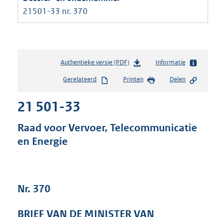
21501-33 nr. 370
Authentieke versie (PDF)
b
Informatie
e
Gerelateerd
Printen
Delen
s
t
21 501-33
a
n
d
Raad voor Vervoer, Telecommunicatie
s
en Energie
g
r
o
o
t
Nr. 370
t
e
BRIEF VAN DE MINISTER VAN
: