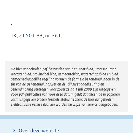
1
TK,
21 501-33, nr. 361
.
Disclaimer
De hier aangeboden pdf-bestanden van het Staatsblad, Staatscourant,
Tractatenblad, provinciaal blad, gemeenteblad, waterschapsblad en blad
gemeenschappelijke regeling vormen de formele bekendmakingen in de
zin van de Bekendmakingswet en de Rijkswet goedkeuring en
bekendmaking verdragen voor zover ze na 1 juli 2009 zijn uitgegeven.
Voor pdf-publicaties van vóór deze datum geldt dat alleen de in papieren
vorm uitgegeven bladen formele status hebben; de hier aangeboden
elektronische versies daarvan worden bij wijze van service aangeboden.
Over deze website