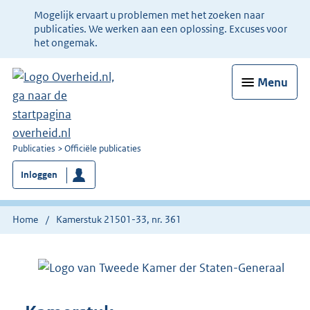
Ter
Mogelijk ervaart u problemen met het zoeken naar
informatie:
publicaties. We werken aan een oplossing. Excuses voor
het ongemak.
Menu
U
Publicaties
Officiële publicaties
bent
Inloggen
nu
hier:
Home
Kamerstuk 21501-33, nr. 361