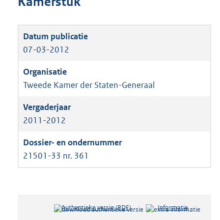
Kamerstuk
07-03-2012
Tweede Kamer der Staten-Generaal
2011-2012
21501-33 nr. 361
Authentieke versie (PDF)
b
Informatie
e