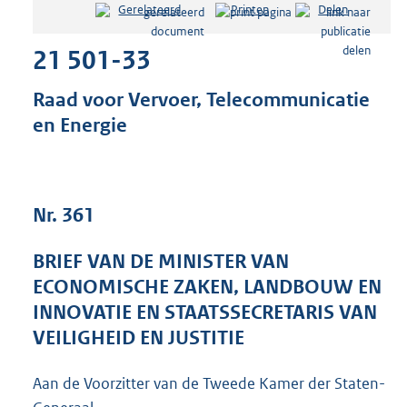
Gerelateerd
Printen
Delen
s
t
21 501-33
a
n
d
Raad voor Vervoer, Telecommunicatie
s
en Energie
g
r
o
o
t
Nr. 361
t
e
BRIEF VAN DE MINISTER VAN
:
4
ECONOMISCHE ZAKEN, LANDBOUW EN
4
INNOVATIE EN STAATSSECRETARIS VAN
K
VEILIGHEID EN JUSTITIE
b
Aan de Voorzitter van de Tweede Kamer der Staten-