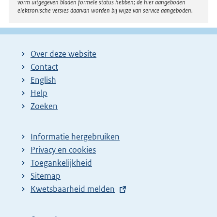
vorm uitgegeven bladen formele status hebben; de hier aangeboden
elektronische versies daarvan worden bij wijze van service aangeboden.
Over deze website
Contact
English
Help
Zoeken
Informatie hergebruiken
Privacy en cookies
Toegankelijkheid
Sitemap
E
Kwetsbaarheid melden
x
t