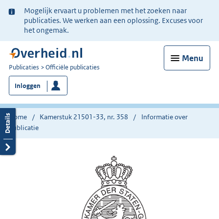
Ter
Mogelijk ervaart u problemen met het zoeken naar
informatie:
publicaties. We werken aan een oplossing. Excuses voor
het ongemak.
Menu
U
Publicaties
Officiële publicaties
bent
Inloggen
nu
hier:
Home
Kamerstuk 21501-33, nr. 358
Informatie over
publicatie