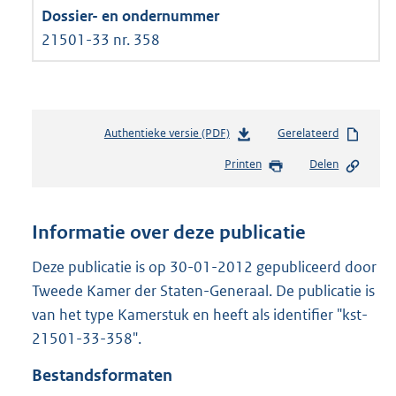
21501-33 nr. 358
Authentieke versie (PDF)
b
Gerelateerd
e
Printen
Delen
s
t
a
n
Informatie over deze publicatie
d
s
Deze publicatie is op 30-01-2012 gepubliceerd door
g
Tweede Kamer der Staten-Generaal. De publicatie is
r
van het type Kamerstuk en heeft als identifier "kst-
o
21501-33-358".
o
t
Bestandsformaten
t
e