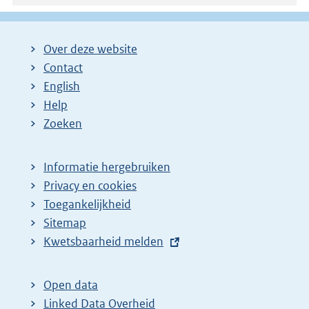
Over deze website
Contact
English
Help
Zoeken
Informatie hergebruiken
Privacy en cookies
Toegankelijkheid
Sitemap
E
Kwetsbaarheid melden
x
t
Open data
e
Linked Data Overheid