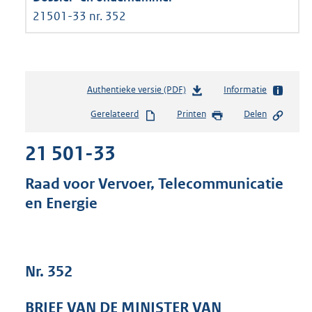
21501-33 nr. 352
Authentieke versie (PDF)
b
Informatie
e
Gerelateerd
Printen
Delen
s
t
21 501-33
a
n
d
Raad voor Vervoer, Telecommunicatie
s
en Energie
g
r
o
o
t
Nr. 352
t
e
BRIEF VAN DE MINISTER VAN
: