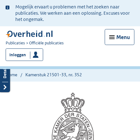
Ter
Mogelijk ervaart u problemen met het zoeken naar
informatie:
publicaties. We werken aan een oplossing. Excuses voor
het ongemak.
Menu
U
Publicaties
Officiële publicaties
bent
Inloggen
nu
hier:
Home
Kamerstuk 21501-33, nr. 352