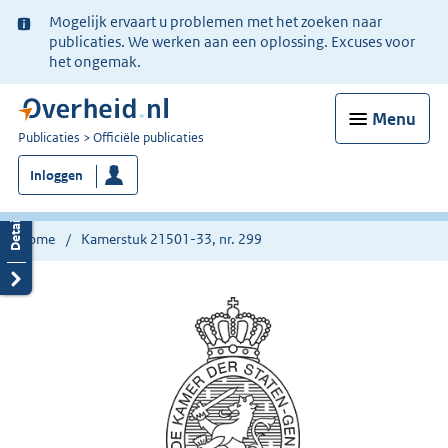
Ter
Mogelijk ervaart u problemen met het zoeken naar
informatie:
publicaties. We werken aan een oplossing. Excuses voor
het ongemak.
Menu
U
Publicaties
Officiële publicaties
bent
Inloggen
nu
hier:
Home
Kamerstuk 21501-33, nr. 299