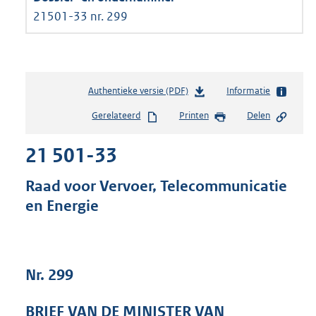
21501-33 nr. 299
Authentieke versie (PDF)
b
Informatie
e
Gerelateerd
Printen
Delen
s
t
21 501-33
a
n
d
Raad voor Vervoer, Telecommunicatie
s
en Energie
g
r
o
o
t
Nr. 299
t
e
BRIEF VAN DE MINISTER VAN
: