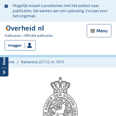
Ter
Mogelijk ervaart u problemen met het zoeken naar
informatie:
publicaties. We werken aan een oplossing. Excuses voor
het ongemak.
Menu
U
Publicaties
Officiële publicaties
bent
Inloggen
nu
hier:
Home
Kamerstuk 22112, nr. 1072