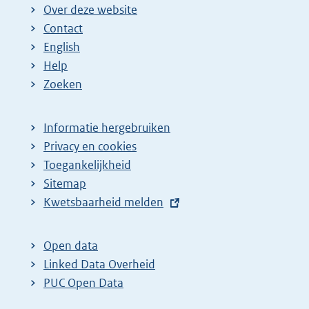
Over deze website
Contact
English
Help
Zoeken
Informatie hergebruiken
Privacy en cookies
Toegankelijkheid
Sitemap
E
Kwetsbaarheid melden
x
t
Open data
e
Linked Data Overheid
r
PUC Open Data
n