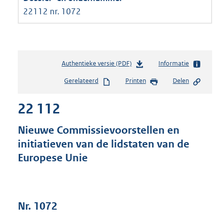
22112 nr. 1072
Authentieke versie (PDF)
b
Informatie
e
Gerelateerd
Printen
Delen
s
t
22 112
a
n
d
Nieuwe Commissievoorstellen en
s
initiatieven van de lidstaten van de
g
Europese Unie
r
o
o
t
t
Nr. 1072
e
: