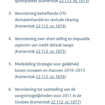
spoorpakket (Kamerstuk
22 112, nr. 1073
)
3.
Verordening betreffende OTC-
derivatenhandel en centrale clearing
(Kamerstuk
22 112, nr. 1074
)
4.
Verordening over short selling en bepaalde
aspecten van credit default swaps
(Kamerstuk
22 112, nr. 1075
)
5.
Mededeling Strategie voor gelijkheid
tussen vrouwen en mannen 2010–2015
(Kamerstuk
22 112, nr. 1076
)
6.
Verordening tot vaststelling van de
vangstmogelijkheden voor 2011 in de
Oostzee (Kamerstuk
22 112, nr. 1077
)