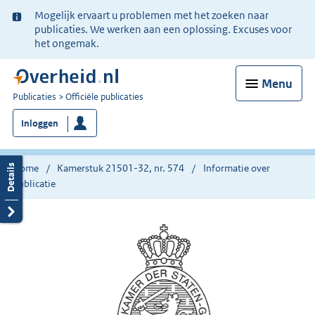
Ter
Mogelijk ervaart u problemen met het zoeken naar
informatie:
publicaties. We werken aan een oplossing. Excuses voor
het ongemak.
Menu
U
Publicaties
Officiële publicaties
bent
Inloggen
nu
hier:
Home
Kamerstuk 21501-32, nr. 574
Informatie over
publicatie