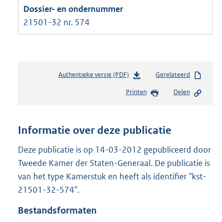
21501-32 nr. 574
Authentieke versie (PDF)
b
Gerelateerd
e
Printen
Delen
s
t
a
n
Informatie over deze publicatie
d
s
Deze publicatie is op 14-03-2012 gepubliceerd door
g
Tweede Kamer der Staten-Generaal. De publicatie is
r
van het type Kamerstuk en heeft als identifier "kst-
o
21501-32-574".
o
t
Bestandsformaten
t
e