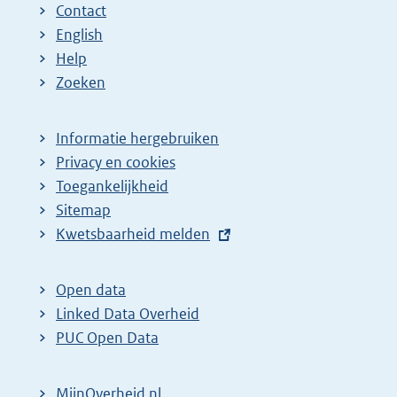
Contact
English
Help
Zoeken
Informatie hergebruiken
Privacy en cookies
Toegankelijkheid
Sitemap
E
Kwetsbaarheid melden
x
t
Open data
e
Linked Data Overheid
r
PUC Open Data
n
e
MijnOverheid.nl