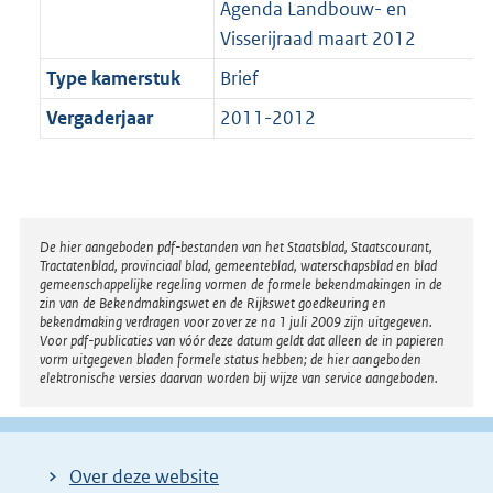
Agenda Landbouw- en
Visserijraad maart 2012
Type kamerstuk
Brief
Vergaderjaar
2011-2012
Disclaimer
De hier aangeboden pdf-bestanden van het Staatsblad, Staatscourant,
Tractatenblad, provinciaal blad, gemeenteblad, waterschapsblad en blad
gemeenschappelijke regeling vormen de formele bekendmakingen in de
zin van de Bekendmakingswet en de Rijkswet goedkeuring en
bekendmaking verdragen voor zover ze na 1 juli 2009 zijn uitgegeven.
Voor pdf-publicaties van vóór deze datum geldt dat alleen de in papieren
vorm uitgegeven bladen formele status hebben; de hier aangeboden
elektronische versies daarvan worden bij wijze van service aangeboden.
Over deze website