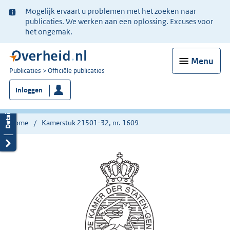
Ter
Mogelijk ervaart u problemen met het zoeken naar
informatie:
publicaties. We werken aan een oplossing. Excuses voor
het ongemak.
Menu
U
Publicaties
Officiële publicaties
bent
Inloggen
nu
hier:
Home
Kamerstuk 21501-32, nr. 1609