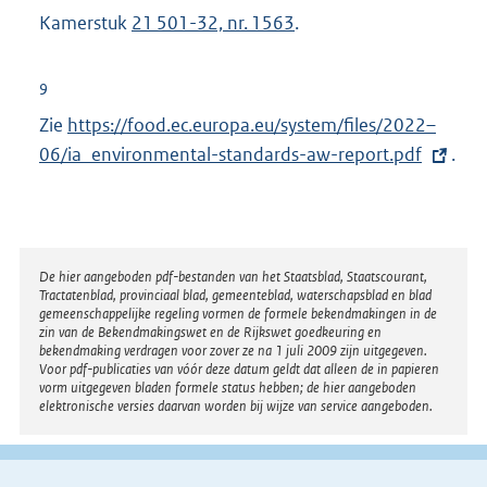
Kamerstuk
21 501-32, nr. 1563
.
9
Zie
E
https://food.ec.europa.eu/system/files/2022–
06/ia_environmental-standards-aw-report.pdf
x
.
t
e
r
n
Disclaimer
De hier aangeboden pdf-bestanden van het Staatsblad, Staatscourant,
Tractatenblad, provinciaal blad, gemeenteblad, waterschapsblad en blad
e
gemeenschappelijke regeling vormen de formele bekendmakingen in de
l
zin van de Bekendmakingswet en de Rijkswet goedkeuring en
bekendmaking verdragen voor zover ze na 1 juli 2009 zijn uitgegeven.
i
Voor pdf-publicaties van vóór deze datum geldt dat alleen de in papieren
n
vorm uitgegeven bladen formele status hebben; de hier aangeboden
elektronische versies daarvan worden bij wijze van service aangeboden.
k
: