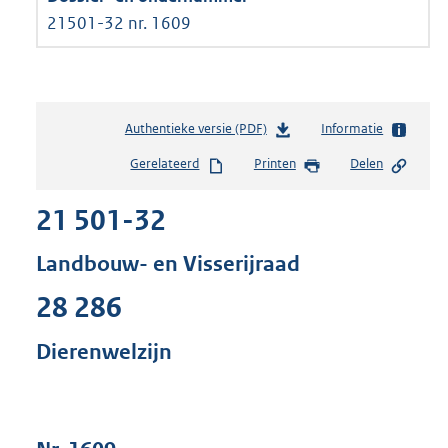
21501-32 nr. 1609
Authentieke versie (PDF)
b
Informatie
e
Gerelateerd
Printen
Delen
s
t
21 501-32
a
n
d
Landbouw- en Visserijraad
s
g
28 286
r
o
Dierenwelzijn
o
t
t
e
: