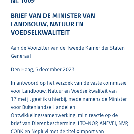
Nr. 1609
4
9
BRIEF VAN DE MINISTER VAN
K
LANDBOUW, NATUUR EN
b
VOEDSELKWALITEIT
Aan de Voorzitter van de Tweede Kamer der Staten-
Generaal
Den Haag, 5 december 2023
In antwoord op het verzoek van de vaste commissie
voor Landbouw, Natuur en Voedselkwaliteit van
17 mei jl. geef ik u hierbij, mede namens de Minister
voor Buitenlandse Handel en
Ontwikkelingssamenwerking, mijn reactie op de
brief van Dierenbescherming, LTO-NOP, ANEVEI, NVP,
COBK en Nepluvi met de titel «Import van