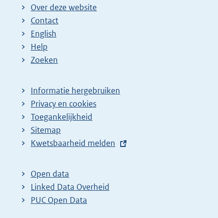
Over deze website
Contact
English
Help
Zoeken
Informatie hergebruiken
Privacy en cookies
Toegankelijkheid
Sitemap
E
Kwetsbaarheid melden
x
t
Open data
e
Linked Data Overheid
r
PUC Open Data
n