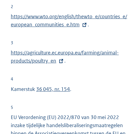
2
E
https://www.wto.org/english/thewto_e/countries_e/
x
european_communities_e.htm
.
t
e
3
r
E
https://agriculture.ec.europa.eu/farming/animal-
n
x
products/poultry_en
.
e
t
l
e
4
i
r
Kamerstuk
36 045, nr. 154
.
n
n
k
e
:
5
l
EU Verordening (EU) 2022/870 van 30 mei 2022
i
inzake tijdelijke handelsliberaliseringsmaatregelen
n
binnen de Associatieovereenkomst tussen de EU en
k