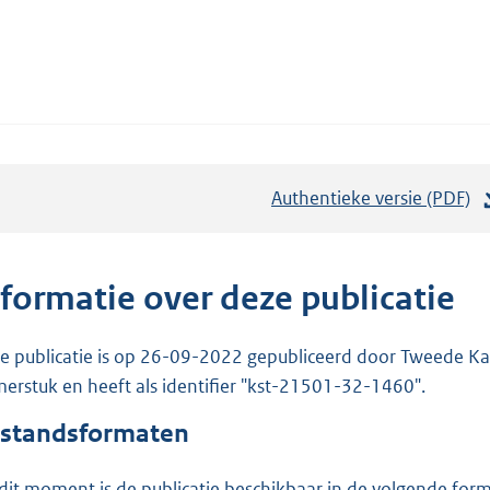
Authentieke versie (PDF)
b
e
s
t
nformatie over deze publicatie
a
n
e publicatie is op 26-09-2022 gepubliceerd door Tweede Kam
d
erstuk en heeft als identifier "kst-21501-32-1460".
s
standsformaten
g
r
dit moment is de publicatie beschikbaar in de volgende for