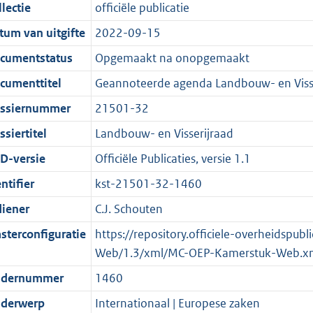
t
a
c
i
:
e
t
t
lectie
officiële publicatie
d
n
i
t
a
c
6
:
e
t
tum van uitgifte
2022-09-15
s
d
e
i
t
a
1
1
:
e
g
s
i
e
i
t
K
5
2
:
cumentstatus
Opgemaakt na onopgemaakt
r
g
n
i
e
i
b
K
7
3
cumenttitel
Geannoteerde agenda Landbouw- en Viss
o
r
f
n
i
e
b
K
6
ssiernummer
21501-32
o
o
o
f
n
i
b
K
t
o
r
o
f
n
b
siertitel
Landbouw- en Visserijraad
t
t
m
r
o
f
D-versie
Officiële Publicaties, versie 1.1
e
t
a
m
r
o
ntifier
kst-21501-32-1460
:
e
a
a
m
r
2
:
t
a
a
m
diener
C.J. Schouten
K
2
t
a
a
sterconfiguratie
https://repository.officiele-overheidspu
b
K
t
a
Web/1.3/xml/MC-OEP-Kamerstuk-Web.x
b
t
dernummer
1460
derwerp
Internationaal | Europese zaken