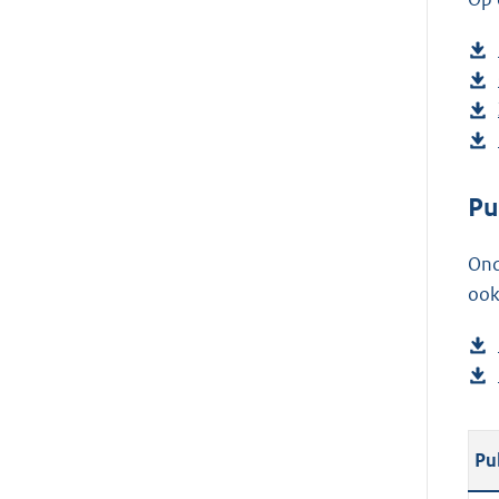
Pu
Ond
ook
Pu