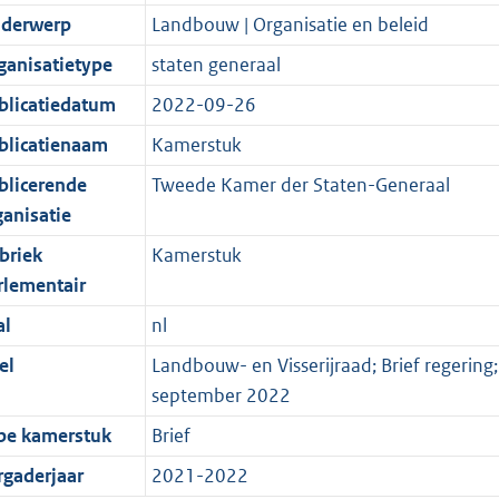
derwerp
Landbouw | Organisatie en beleid
ganisatietype
staten generaal
blicatiedatum
2022-09-26
blicatienaam
Kamerstuk
blicerende
Tweede Kamer der Staten-Generaal
ganisatie
briek
Kamerstuk
rlementair
al
nl
el
Landbouw- en Visserijraad; Brief regerin
september 2022
pe kamerstuk
Brief
rgaderjaar
2021-2022