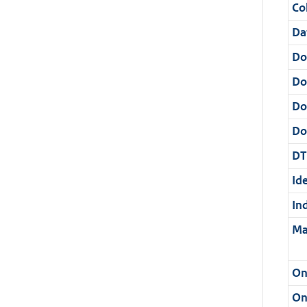
Col
Da
Do
Do
Do
Dos
DT
Ide
In
Ma
On
On