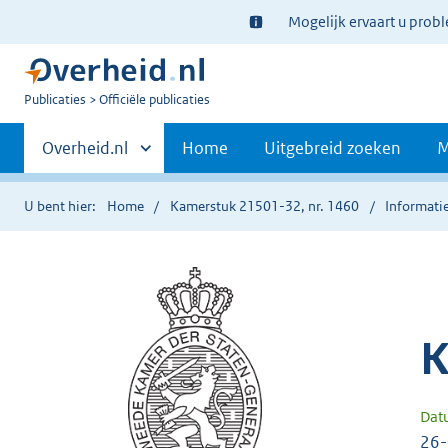
Ter
Mogelijk ervaart u prob
informatie:
U
Publicaties
Officiële publicaties
bent
Primaire
nu
Andere
Overheid.nl
Home
Uitgebreid zoeken
M
hier:
sites
navigatie
binnen
U bent hier:
Home
Kamerstuk 21501-32, nr. 1460
Informatie
K
Dat
26-