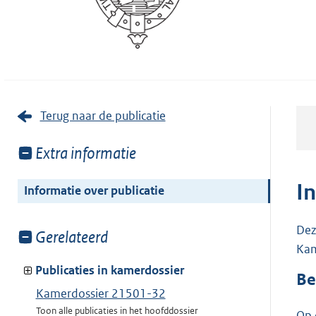
Terug naar de publicatie
Toon
Extra informatie
meer
van:
I
Informatie over publicatie
Dez
Toon
Gerelateerd
Kam
meer
van:
Publicaties in kamerdossier
Be
Kamerdossier 21501-32
Toon alle publicaties in het hoofddossier
Op 