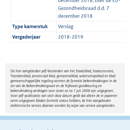
december 2018, over de EU-
Gezondheidsraad d.d. 7
december 2018
Type kamerstuk
Verslag
Vergaderjaar
2018-2019
Disclaimer
De hier aangeboden pdf-bestanden van het Staatsblad, Staatscourant,
Tractatenblad, provinciaal blad, gemeenteblad, waterschapsblad en blad
gemeenschappelijke regeling vormen de formele bekendmakingen in de
zin van de Bekendmakingswet en de Rijkswet goedkeuring en
bekendmaking verdragen voor zover ze na 1 juli 2009 zijn uitgegeven.
Voor pdf-publicaties van vóór deze datum geldt dat alleen de in papieren
vorm uitgegeven bladen formele status hebben; de hier aangeboden
elektronische versies daarvan worden bij wijze van service aangeboden.