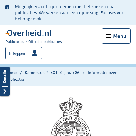
Ter
Mogelijk ervaart u problemen met het zoeken naar
informatie:
publicaties. We werken aan een oplossing. Excuses voor
het ongemak.
Menu
U
Publicaties
Officiële publicaties
bent
Inloggen
nu
hier:
Home
Kamerstuk 21501-31, nr. 506
Informatie over
publicatie