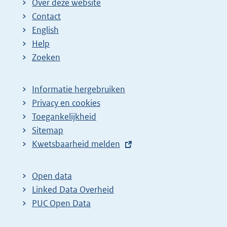
Over deze website
Contact
English
Help
Zoeken
Informatie hergebruiken
Privacy en cookies
Toegankelijkheid
Sitemap
E
Kwetsbaarheid melden
x
t
Open data
e
Linked Data Overheid
r
PUC Open Data
n
e