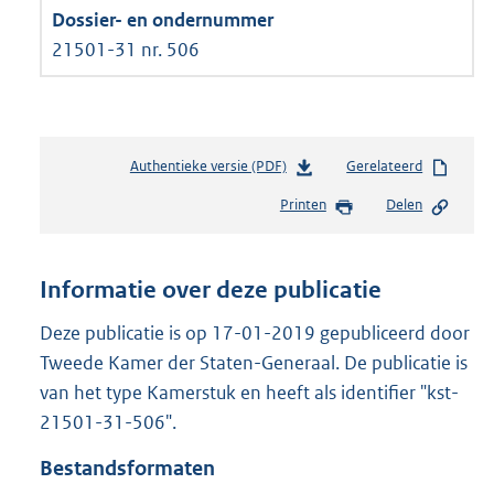
21501-31 nr. 506
Authentieke versie (PDF)
b
Gerelateerd
e
Printen
Delen
s
t
a
n
Informatie over deze publicatie
d
s
Deze publicatie is op 17-01-2019 gepubliceerd door
g
Tweede Kamer der Staten-Generaal. De publicatie is
r
van het type Kamerstuk en heeft als identifier "kst-
o
21501-31-506".
o
t
Bestandsformaten
t
e