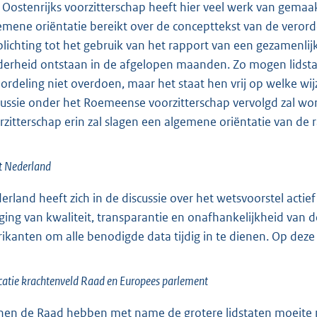
 Oostenrijks voorzitterschap heeft hier veel werk van gemaak
emene oriëntatie bereikt over de concepttekst van de verorde
plichting tot het gebruik van het rapport van een gezamenli
derheid ontstaan in de afgelopen maanden. Zo mogen lidsta
ordeling niet overdoen, maar het staat hen vrij op welke wij
cussie onder het Roemeense voorzitterschap vervolgd zal wo
rzitterschap erin zal slagen een algemene oriëntatie van de 
t Nederland
erland heeft zich in de discussie over het wetsvoorstel acti
ging van kwaliteit, transparantie en onafhankelijkheid van 
rikanten om alle benodigde data tijdig in te dienen. Op de
catie krachtenveld Raad en Europees parlement
nen de Raad hebben met name de grotere lidstaten moeite me