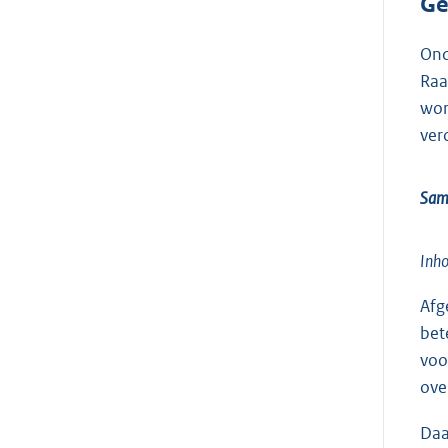
Ge
Ond
Raa
wor
ver
Sam
Inh
Afg
bet
voo
ove
Daa