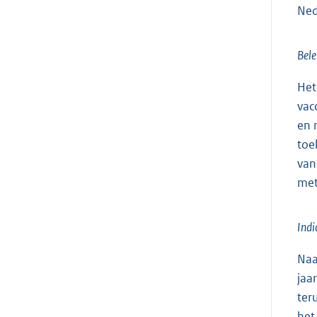
Ned
Bele
Het
vac
en 
toe
van
met
Indi
Naa
jaa
ter
het