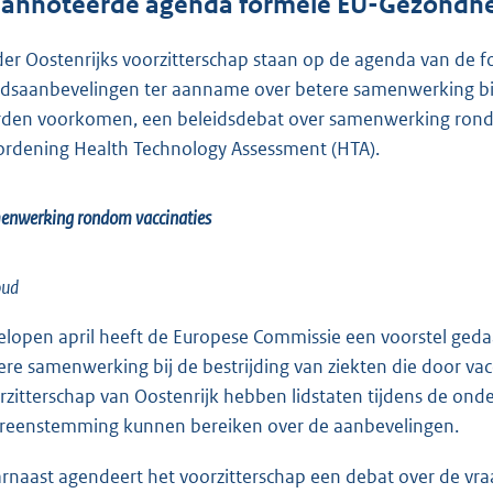
annoteerde agenda formele EU-Gezondhei
er Oostenrijks voorzitterschap staan op de agenda van de 
dsaanbevelingen ter aanname over betere samenwerking bij d
den voorkomen, een beleidsdebat over samenwerking rondo
ordening Health Technology Assessment (HTA).
enwerking rondom vaccinaties
oud
elopen april heeft de Europese Commissie een voorstel ged
ere samenwerking bij de bestrijding van ziekten die door 
rzitterschap van Oostenrijk hebben lidstaten tijdens de o
reenstemming kunnen bereiken over de aanbevelingen.
rnaast agendeert het voorzitterschap een debat over de vr