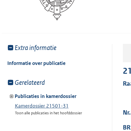
Toon
Extra informatie
meer
van:
Informatie over publicatie
2
Toon
Gerelateerd
Ra
meer
van:
Publicaties in kamerdossier
Kamerdossier 21501-31
Nr
Toon alle publicaties in het hoofddossier
BR