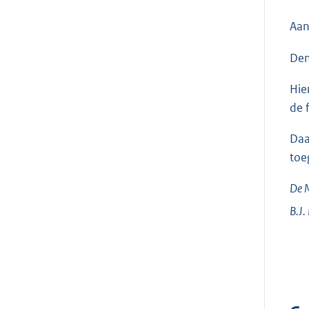
Aan
Den
Hie
de 
Daa
toe
De M
B.J.