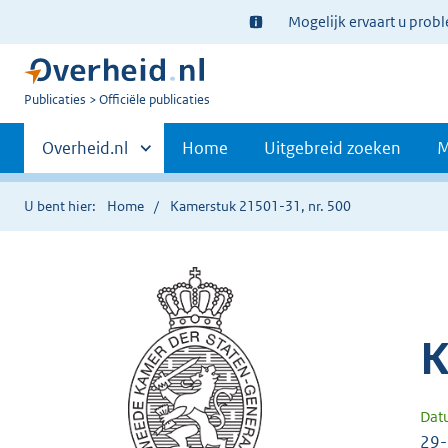
Ter
Mogelijk ervaart u prob
informatie:
U
Publicaties
Officiële publicaties
bent
Primaire
nu
Andere
Overheid.nl
Home
Uitgebreid zoeken
M
hier:
sites
navigatie
binnen
U bent hier:
Home
Kamerstuk 21501-31, nr. 500
K
Dat
29-