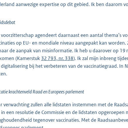
erland aanwezige expertise op dit gebied. Ik ben daarom 
idsdebat
 voorzitterschap agendeert daarnaast een aantal thema’s v
cinaties op EU- en mondiale niveau aangepakt kan worden. Z
naar de aanpak van misinformatie. Ik heb u daarover op 19
komen (Kamerstuk
32 793, nr. 338
). Ik zal mijn inbreng ti
 digitalisering bij het verbeteren van de vaccinatiegraad. 
en.
catie krachtenveld Raad en Europees parlement
r verwachting zullen alle lidstaten instemmen met de Raads
r in een resolutie de Commissie en de lidstaten opgeroep
ughoudendheid tegenover vaccinaties. Met de Raadsaanbev
 Europees parlement.