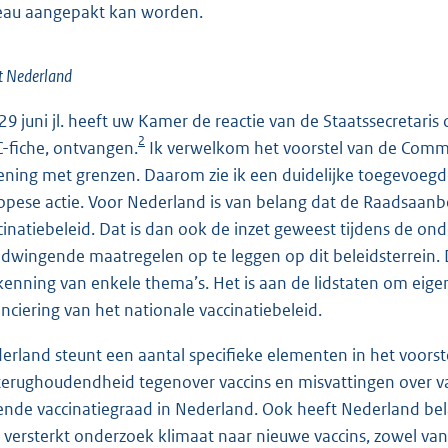
eau aangepakt kan worden.
t Nederland
29 juni jl. heeft uw Kamer de reactie van de Staatssecretaris
2
-fiche, ontvangen.
Ik verwelkom het voorstel van de Commis
ening met grenzen. Daarom zie ik een duidelijke toegevoe
opese actie. Voor Nederland is van belang dat de Raadsaanb
cinatiebeleid. Dat is dan ook de inzet geweest tijdens de
dwingende maatregelen op te leggen op dit beleidsterrein. D
kenning van enkele thema’s. Het is aan de lidstaten om eige
anciering van het nationale vaccinatiebeleid.
erland steunt een aantal specifieke elementen in het voor
terughoudendheid tegenover vaccins en misvattingen over vacci
ende vaccinatiegraad in Nederland. Ook heeft Nederland bel
 versterkt onderzoek klimaat naar nieuwe vaccins, zowel van