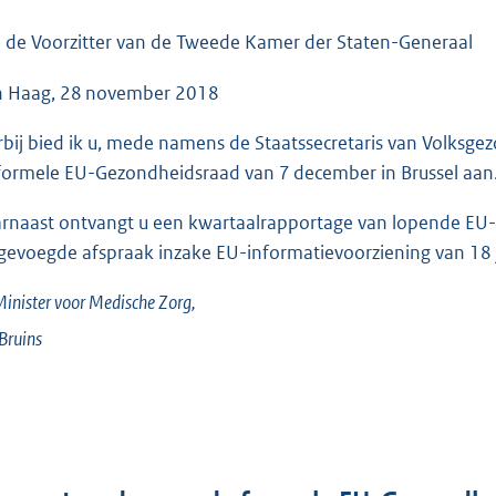
o
o
 de Voorzitter van de Tweede Kamer der Staten-Generaal
t
 Haag, 28 november 2018
t
e
rbij bied ik u, mede namens de Staatssecretaris van Volksg
:
formele EU-Gezondheidsraad van 7 december in Brussel aan
5
7
rnaast ontvangt u een kwartaalrapportage van lopende EU-w
K
gevoegde afspraak inzake EU-informatievoorziening van 18 j
b
inister voor Medische Zorg,
Bruins