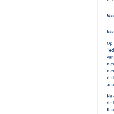
Voor
Inh
Op 
Tec
van
med
med
de 
ana
Na 
de 
Raa