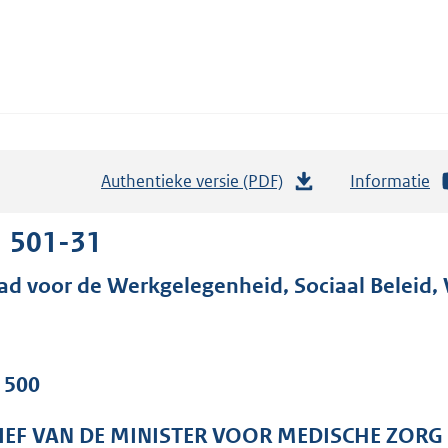
Authentieke versie (PDF)
b
Informatie
e
s
1 501-31
t
ad voor de Werkgelegenheid, Sociaal Beleid
a
n
d
s
. 500
g
r
IEF VAN DE MINISTER VOOR MEDISCHE ZORG