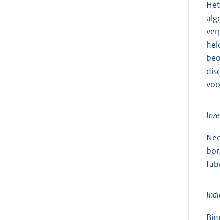
Het
alg
ver
hel
beo
dis
voo
Inze
Ned
bor
fab
Indi
Bin