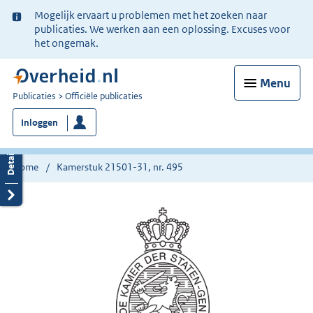
Ter
Mogelijk ervaart u problemen met het zoeken naar
informatie:
publicaties. We werken aan een oplossing. Excuses voor
het ongemak.
Menu
U
Publicaties
Officiële publicaties
bent
Inloggen
nu
hier:
Home
Kamerstuk 21501-31, nr. 495