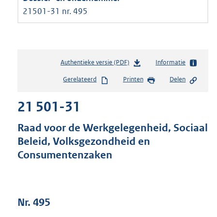
21501-31 nr. 495
Authentieke versie (PDF)
b
Informatie
e
Gerelateerd
Printen
Delen
s
t
21 501-31
a
n
d
Raad voor de Werkgelegenheid, Sociaal
s
Beleid, Volksgezondheid en
g
Consumentenzaken
r
o
o
t
t
Nr. 495
e
: