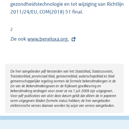
gezondheidstechnologie en tot wijziging van Richtlijn
2011/24/EU, COM(2018) 51 final.
2
Zie ook
E
www.beneluxa.org.
x
t
e
r
Disclaimer
De hier aangeboden pdf-bestanden van het Staatsblad, Staatscourant,
Tractatenblad, provinciaal blad, gemeenteblad, waterschapsblad en blad
n
gemeenschappelijke regeling vormen de formele bekendmakingen in de
e
zin van de Bekendmakingswet en de Rijkswet goedkeuring en
bekendmaking verdragen voor zover ze na 1 juli 2009 zijn uitgegeven.
l
Voor pdf-publicaties van vóór deze datum geldt dat alleen de in papieren
i
vorm uitgegeven bladen formele status hebben; de hier aangeboden
elektronische versies daarvan worden bij wijze van service aangeboden.
n
k
: