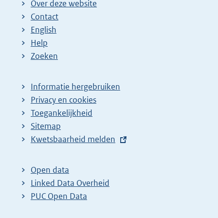
Over deze website
Contact
English
Help
Zoeken
Informatie hergebruiken
Privacy en cookies
Toegankelijkheid
Sitemap
E
Kwetsbaarheid melden
x
t
Open data
e
Linked Data Overheid
r
PUC Open Data
n