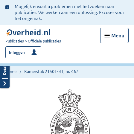
Ter
Mogelijk ervaart u problemen met het zoeken naar
informatie:
publicaties. We werken aan een oplossing. Excuses voor
het ongemak.
Menu
U
Publicaties
Officiële publicaties
bent
Inloggen
nu
hier:
Home
Kamerstuk 21501-31, nr. 467