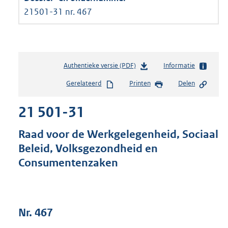
21501-31 nr. 467
Authentieke versie (PDF)
b
Informatie
e
Gerelateerd
Printen
Delen
s
t
21 501-31
a
n
d
Raad voor de Werkgelegenheid, Sociaal
s
Beleid, Volksgezondheid en
g
Consumentenzaken
r
o
o
t
t
Nr. 467
e
: