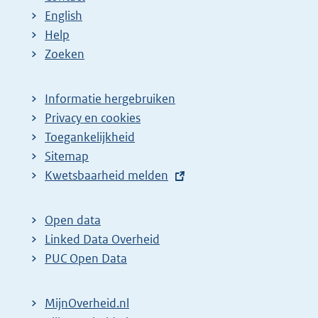
English
Help
Zoeken
Informatie hergebruiken
Privacy en cookies
Toegankelijkheid
Sitemap
E
Kwetsbaarheid melden
x
t
Open data
e
Linked Data Overheid
r
PUC Open Data
n
e
MijnOverheid.nl
l