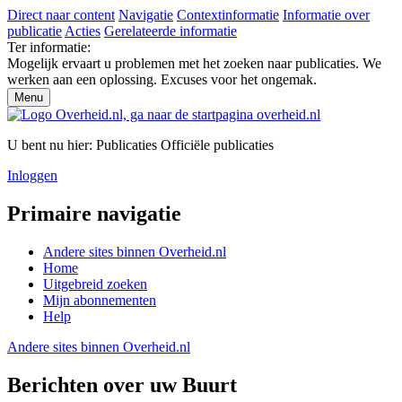
Direct naar content
Navigatie
Contextinformatie
Informatie over
publicatie
Acties
Gerelateerde informatie
Ter informatie:
Mogelijk ervaart u problemen met het zoeken naar publicaties. We
werken aan een oplossing. Excuses voor het ongemak.
Menu
U bent nu hier:
Publicaties
Officiële publicaties
Inloggen
Primaire navigatie
Andere sites binnen
Overheid.nl
Home
Uitgebreid zoeken
Mijn abonnementen
Help
Andere sites binnen
Overheid.nl
Berichten over uw Buurt