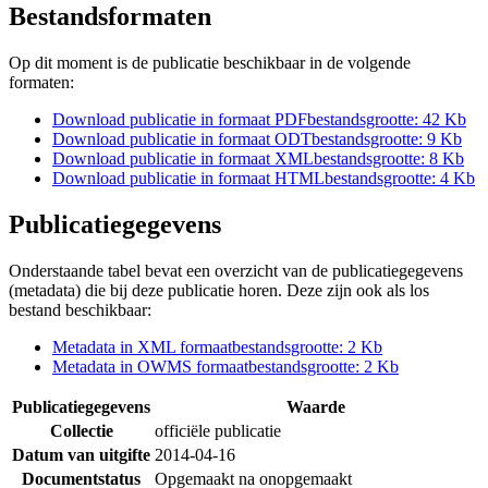
Bestandsformaten
Op dit moment is de publicatie beschikbaar in de volgende
formaten:
Download publicatie in formaat
PDF
bestandsgrootte: 42 Kb
Download publicatie in formaat
ODT
bestandsgrootte: 9 Kb
Download publicatie in formaat
XML
bestandsgrootte: 8 Kb
Download publicatie in formaat
HTML
bestandsgrootte: 4 Kb
Publicatiegegevens
Onderstaande tabel bevat een overzicht van de publicatiegegevens
(metadata) die bij deze publicatie horen. Deze zijn ook als los
bestand beschikbaar:
Metadata in XML formaat
bestandsgrootte: 2 Kb
Metadata in OWMS formaat
bestandsgrootte: 2 Kb
Publicatiegegevens
Waarde
Collectie
officiële publicatie
Datum van uitgifte
2014-04-16
Documentstatus
Opgemaakt na onopgemaakt