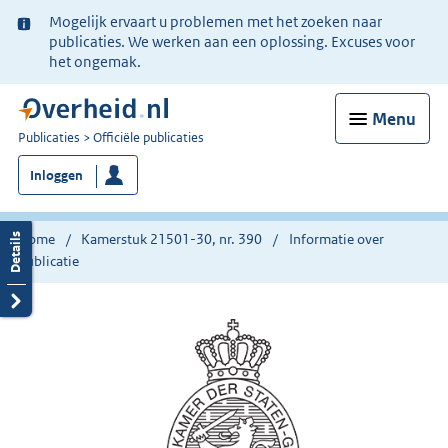
Ter
Mogelijk ervaart u problemen met het zoeken naar
informatie:
publicaties. We werken aan een oplossing. Excuses voor
het ongemak.
Menu
U
Publicaties
Officiële publicaties
bent
Inloggen
nu
hier:
Home
Kamerstuk 21501-30, nr. 390
Informatie over
publicatie