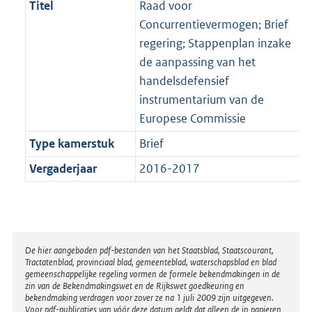
Titel
Raad voor
Concurrentievermogen; Brief
regering; Stappenplan inzake
de aanpassing van het
handelsdefensief
instrumentarium van de
Europese Commissie
Type kamerstuk
Brief
Vergaderjaar
2016-2017
Disclaimer
De hier aangeboden pdf-bestanden van het Staatsblad, Staatscourant,
Tractatenblad, provinciaal blad, gemeenteblad, waterschapsblad en blad
gemeenschappelijke regeling vormen de formele bekendmakingen in de
zin van de Bekendmakingswet en de Rijkswet goedkeuring en
bekendmaking verdragen voor zover ze na 1 juli 2009 zijn uitgegeven.
Voor pdf-publicaties van vóór deze datum geldt dat alleen de in papieren