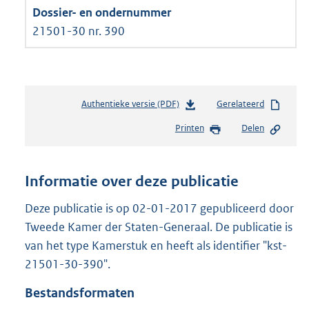
21501-30 nr. 390
Authentieke versie (PDF)
b
Gerelateerd
e
Printen
Delen
s
t
a
n
Informatie over deze publicatie
d
s
Deze publicatie is op 02-01-2017 gepubliceerd door
g
Tweede Kamer der Staten-Generaal. De publicatie is
r
van het type Kamerstuk en heeft als identifier "kst-
o
21501-30-390".
o
t
Bestandsformaten
t
e