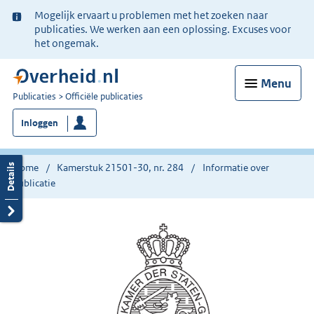
Ter
Mogelijk ervaart u problemen met het zoeken naar
informatie:
publicaties. We werken aan een oplossing. Excuses voor
het ongemak.
Menu
U
Publicaties
Officiële publicaties
bent
Inloggen
nu
hier:
Home
Kamerstuk 21501-30, nr. 284
Informatie over
publicatie