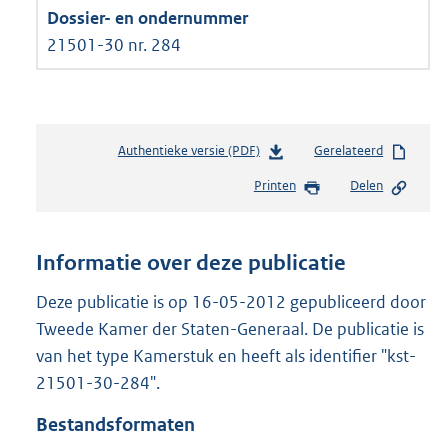
21501-30 nr. 284
Authentieke versie (PDF)
b
Gerelateerd
e
Printen
Delen
s
t
a
n
Informatie over deze publicatie
d
s
Deze publicatie is op 16-05-2012 gepubliceerd door
g
Tweede Kamer der Staten-Generaal. De publicatie is
r
van het type Kamerstuk en heeft als identifier "kst-
o
21501-30-284".
o
t
Bestandsformaten
t
e