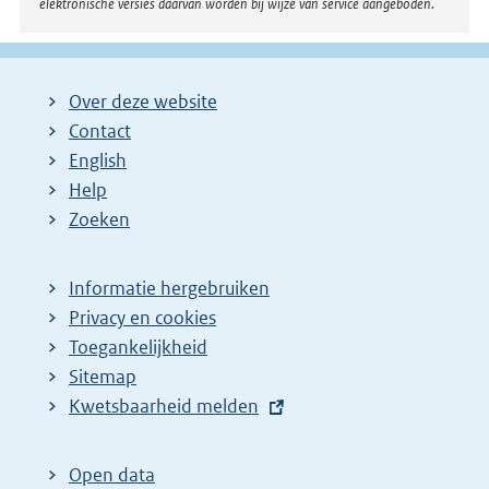
elektronische versies daarvan worden bij wijze van service aangeboden.
Over deze website
Contact
English
Help
Zoeken
Informatie hergebruiken
Privacy en cookies
Toegankelijkheid
Sitemap
E
Kwetsbaarheid melden
x
t
Open data