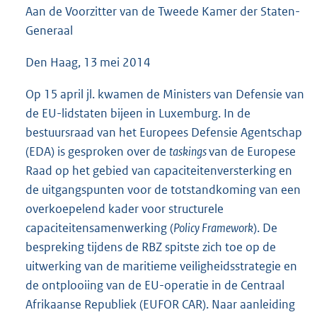
Aan de Voorzitter van de Tweede Kamer der Staten-
4
9
Generaal
K
b
Den Haag, 13 mei 2014
Op 15 april jl. kwamen de Ministers van Defensie van
de EU-lidstaten bijeen in Luxemburg. In de
bestuursraad van het Europees Defensie Agentschap
(EDA) is gesproken over de
taskings
van de Europese
Raad op het gebied van capaciteitenversterking en
de uitgangspunten voor de totstandkoming van een
overkoepelend kader voor structurele
capaciteitensamenwerking (
Policy Framework
). De
bespreking tijdens de RBZ spitste zich toe op de
uitwerking van de maritieme veiligheidsstrategie en
de ontplooiing van de EU-operatie in de Centraal
Afrikaanse Republiek (EUFOR CAR). Naar aanleiding