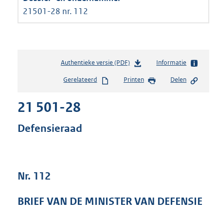
21501-28 nr. 112
Authentieke versie (PDF)
b
Informatie
e
Gerelateerd
Printen
Delen
s
t
21 501-28
a
n
d
Defensieraad
s
g
r
o
Nr. 112
o
t
t
BRIEF VAN DE MINISTER VAN DEFENSIE
e
: