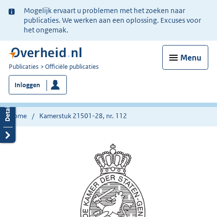
Ter
Mogelijk ervaart u problemen met het zoeken naar
informatie:
publicaties. We werken aan een oplossing. Excuses voor
het ongemak.
Menu
U
Publicaties
Officiële publicaties
bent
Inloggen
nu
hier:
Home
Kamerstuk 21501-28, nr. 112