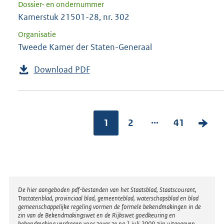
Dossier- en ondernummer
Kamerstuk 21501-28, nr. 302
Organisatie
Tweede Kamer der Staten-Generaal
Download PDF
...
1
2
41
V
o
l
g
e
Disclaimer
De hier aangeboden pdf-bestanden van het Staatsblad, Staatscourant,
n
Tractatenblad, provinciaal blad, gemeenteblad, waterschapsblad en blad
gemeenschappelijke regeling vormen de formele bekendmakingen in de
d
zin van de Bekendmakingswet en de Rijkswet goedkeuring en
bekendmaking verdragen voor zover ze na 1 juli 2009 zijn uitgegeven.