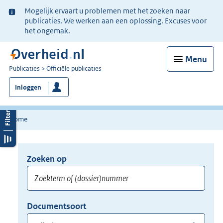
Ter
Mogelijk ervaart u problemen met het zoeken naar
informatie:
publicaties. We werken aan een oplossing. Excuses voor
het ongemak.
Menu
U
Publicaties
Officiële publicaties
bent
Inloggen
nu
hier:
Home
Zoeken op
Opnieuw
zoeken:
Zoekterm
Vul
Documentsoort
of
hier
Gebruik