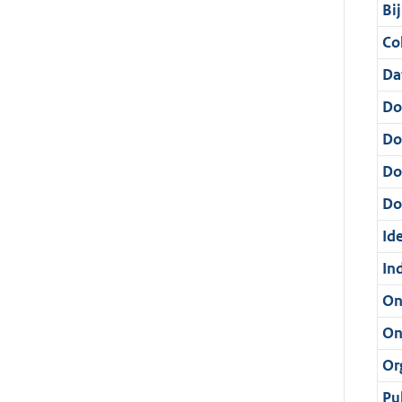
Bi
Col
Da
Do
Do
Do
Dos
Ide
In
On
On
Or
Pu