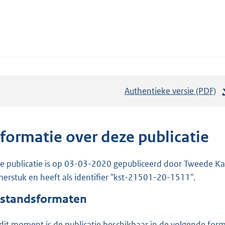
Authentieke versie (PDF)
b
e
s
t
nformatie over deze publicatie
a
n
e publicatie is op 03-03-2020 gepubliceerd door Tweede Kam
d
erstuk en heeft als identifier "kst-21501-20-1511".
s
standsformaten
g
r
dit moment is de publicatie beschikbaar in de volgende for