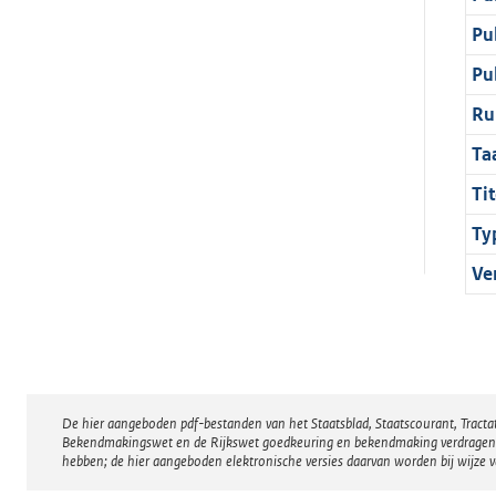
Pu
Pu
Ru
Ta
Tit
Ty
Ve
De hier aangeboden pdf-bestanden van het Staatsblad, Staatscourant, Tract
Disclaimer
Bekendmakingswet en de Rijkswet goedkeuring en bekendmaking verdragen voor
hebben; de hier aangeboden elektronische versies daarvan worden bij wijze 