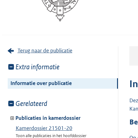
Terug naar de publicatie
Toon
Extra informatie
meer
van:
I
Informatie over publicatie
Dez
Toon
Gerelateerd
Kam
meer
van:
Publicaties in kamerdossier
Be
Kamerdossier 21501-20
Toon alle publicaties in het hoofddossier
Op 