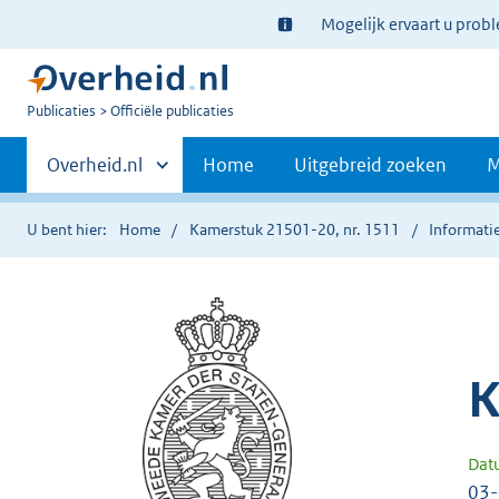
Ter
Mogelijk ervaart u prob
informatie:
U
Publicaties
Officiële publicaties
bent
Primaire
nu
Andere
Overheid.nl
Home
Uitgebreid zoeken
M
hier:
sites
navigatie
binnen
U bent hier:
Home
Kamerstuk 21501-20, nr. 1511
Informatie
K
Dat
03-