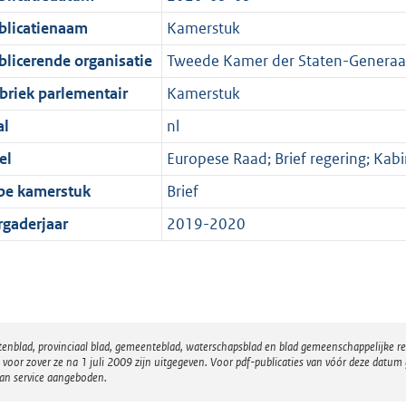
blicatienaam
Kamerstuk
blicerende organisatie
Tweede Kamer der Staten-Generaa
briek parlementair
Kamerstuk
al
nl
el
Europese Raad; Brief regering; Kab
pe kamerstuk
Brief
rgaderjaar
2019-2020
atenblad, provinciaal blad, gemeenteblad, waterschapsblad en blad gemeenschappelijke 
 zover ze na 1 juli 2009 zijn uitgegeven. Voor pdf-publicaties van vóór deze datum g
van service aangeboden.