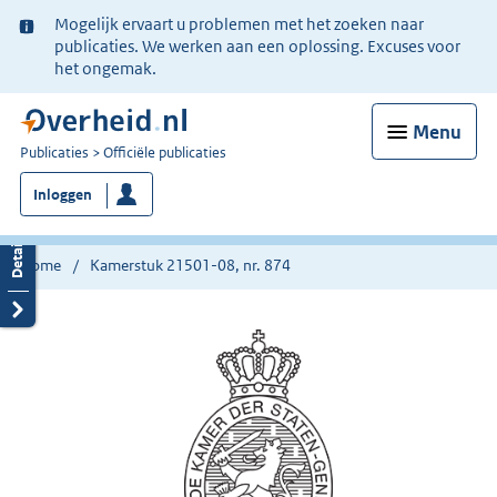
Ter
Mogelijk ervaart u problemen met het zoeken naar
informatie:
publicaties. We werken aan een oplossing. Excuses voor
het ongemak.
Menu
U
Publicaties
Officiële publicaties
bent
Inloggen
nu
hier:
Home
Kamerstuk 21501-08, nr. 874