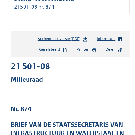
21501-08 nr. 874
Authentieke versie (PDF)
b
Informatie
e
Gerelateerd
Printen
Delen
s
t
21 501-08
a
n
d
Milieuraad
s
g
r
o
Nr. 874
o
t
t
BRIEF VAN DE STAATSSECRETARIS VAN
e
INFRASTRUCTUUR EN WATERSTAAT EN
: