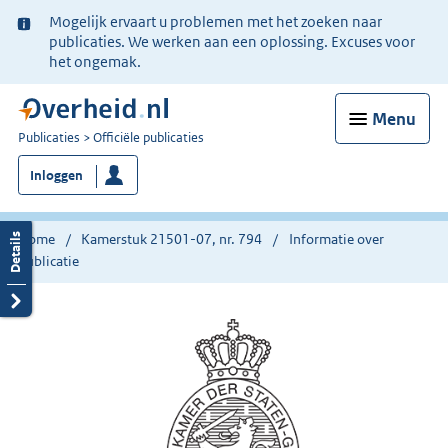
Ter
Mogelijk ervaart u problemen met het zoeken naar
informatie:
publicaties. We werken aan een oplossing. Excuses voor
het ongemak.
Menu
U
Publicaties
Officiële publicaties
bent
Inloggen
nu
hier:
Home
Kamerstuk 21501-07, nr. 794
Informatie over
publicatie