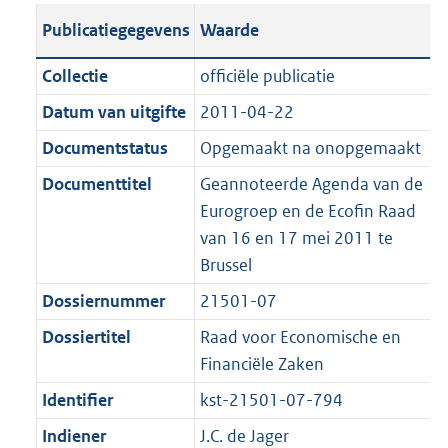
t
s
a
c
i
l
e
t
t
o
Publicatiegegevens
Waarde
a
t
t
a
c
i
:
e
t
t
n
a
i
t
a
c
5
:
e
t
Collectie
officiële publicatie
d
n
e
i
t
a
7
1
:
e
Datum van uitgifte
2011-04-22
s
d
i
e
i
t
K
5
2
:
g
s
Documentstatus
Opgemaakt na onopgemaakt
n
i
e
i
b
K
3
7
r
g
f
n
i
e
b
K
K
Documenttitel
Geannoteerde Agenda van de
o
r
o
f
n
i
b
b
Eurogroep en de Ecofin Raad
o
o
r
o
f
n
van 16 en 17 mei 2011 te
t
o
m
r
o
f
Brussel
t
t
a
m
r
o
Dossiernummer
21501-07
e
t
a
a
m
r
:
e
Dossiertitel
Raad voor Economische en
t
a
a
m
2
:
Financiële Zaken
t
a
a
K
2
t
a
Identifier
kst-21501-07-794
b
K
t
Indiener
J.C. de Jager
b