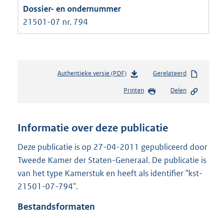
21501-07 nr. 794
Authentieke versie (PDF)
b
Gerelateerd
e
Printen
Delen
s
t
a
n
Informatie over deze publicatie
d
s
Deze publicatie is op 27-04-2011 gepubliceerd door
g
Tweede Kamer der Staten-Generaal. De publicatie is
r
van het type Kamerstuk en heeft als identifier "kst-
o
21501-07-794".
o
t
Bestandsformaten
t
e