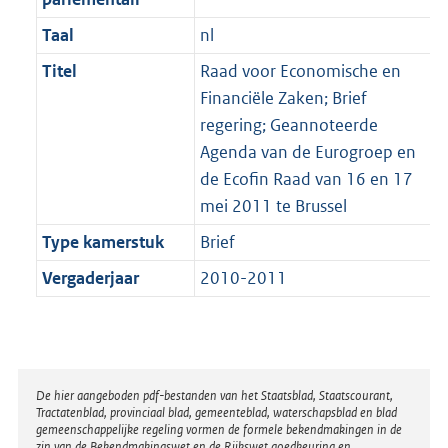
Taal
nl
Titel
Raad voor Economische en
Financiële Zaken; Brief
regering; Geannoteerde
Agenda van de Eurogroep en
de Ecofin Raad van 16 en 17
mei 2011 te Brussel
Type kamerstuk
Brief
Vergaderjaar
2010-2011
Disclaimer
De hier aangeboden pdf-bestanden van het Staatsblad, Staatscourant,
Tractatenblad, provinciaal blad, gemeenteblad, waterschapsblad en blad
gemeenschappelijke regeling vormen de formele bekendmakingen in de
zin van de Bekendmakingswet en de Rijkswet goedkeuring en