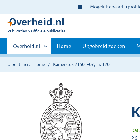
Ter
Mogelijk ervaart u prob
informatie:
U
Publicaties
Officiële publicaties
bent
Primaire
nu
Andere
Overheid.nl
Home
Uitgebreid zoeken
M
hier:
sites
navigatie
binnen
U bent hier:
Home
Kamerstuk 21501-07, nr. 1201
K
Dat
26-