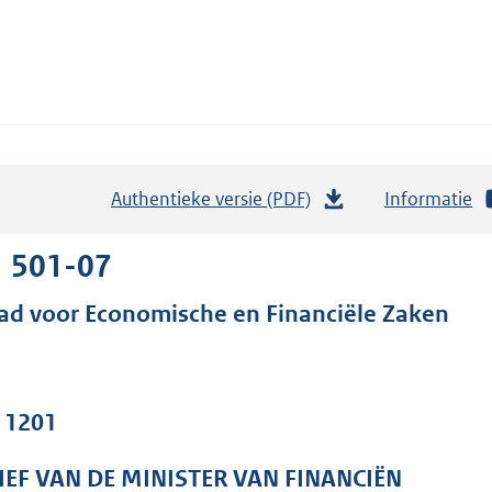
Authentieke versie (PDF)
b
Informatie
e
s
1 501-07
t
ad voor Economische en Financiële Zaken
a
n
d
s
. 1201
g
r
IEF VAN DE MINISTER VAN FINANCIËN