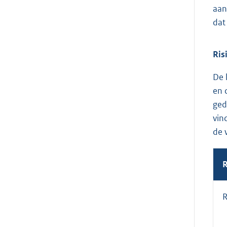
aan
dat
Ris
De 
en 
ged
vin
de 
R
R