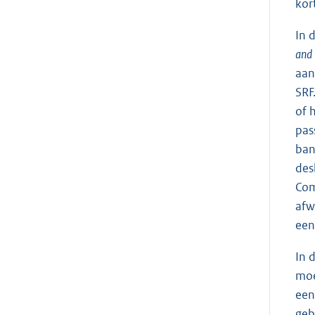
kor
In 
and 
aan
SRF
of 
pas
ban
des
Com
afw
een
In 
moe
een
geb