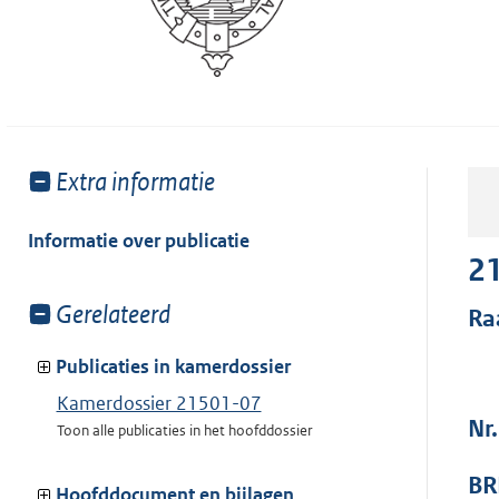
Toon
Extra informatie
meer
van:
Informatie over publicatie
2
Toon
Gerelateerd
Ra
meer
van:
Publicaties in kamerdossier
Kamerdossier 21501-07
Nr
Toon alle publicaties in het hoofddossier
BR
Hoofddocument en bijlagen