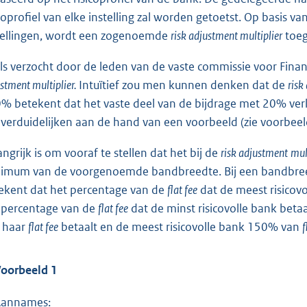
icoprofiel van elke instelling zal worden getoetst. Op basis va
tellingen, wordt een zogenoemde
risk adjustment multiplier
toeg
ls verzocht door de leden van de vaste commissie voor Fin
stment multiplier.
Intuïtief zou men kunnen denken dat de
risk
% betekent dat het vaste deel van de bijdrage met 20% verla
 verduidelijken aan de hand van een voorbeeld (zie voorbeel
angrijk is om vooraf te stellen dat het bij de
risk adjustment
mul
imum van de voorgenoemde bandbreedte. Bij een bandbreedt
ekent dat het percentage van de
flat fee
dat de meest risicov
 percentage van de
flat fee
dat de minst risicovolle bank betaa
 haar
flat fee
betaalt en de meest risicovolle bank 150% van
f
oorbeeld 1
Aannames: