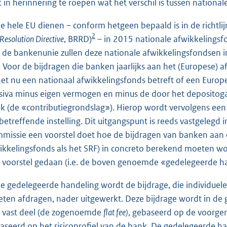
t in herinnering te roepen wat het verschil is tussen nation
de hele EU dienen – conform hetgeen bepaald is in de richtli
2
Resolution Directive
, BRRD)
– in 2015 nationale afwikkelingsf
 de bankenunie zullen deze nationale afwikkelingsfondsen 
. Voor de bijdragen die banken jaarlijks aan het (Europese) 
het nu een nationaal afwikkelingsfonds betreft of een Europ
siva minus eigen vermogen en minus de door het depositoga
k (de «contributiegrondslag»). Hierop wordt vervolgens een c
betreffende instelling. Dit uitgangspunt is reeds vastgelegd
missie een voorstel doet hoe de bijdragen van banken aan e
ikkelingsfonds als het SRF) in concreto berekend moeten w
 voorstel gedaan (i.e. de boven genoemde «gedelegeerde ha
de gedelegeerde handeling wordt de bijdrage, die individuele
ten afdragen, nader uitgewerkt. Deze bijdrage wordt in de
 vast deel (de zogenoemde
flat fee)
, gebaseerd op de voorgen
aseerd op het risicoprofiel van de bank. De gedelegeerde ha