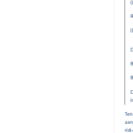
(
R
(
D
B
B
D
i
Ten
aan
risk