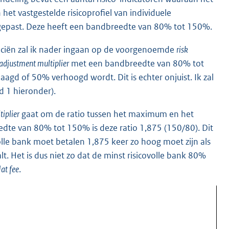
n het vastgestelde risicoprofiel van individuele
epast. Deze heeft een bandbreedte van 80% tot 150%.
anciën zal ik nader ingaan op de voorgenoemde
risk
 adjustment multiplier
met een bandbreedte van 80% tot
agd of 50% verhoogd wordt. Dit is echter onjuist. Ik zal
d 1 hieronder).
tiplier
gaat om de ratio tussen het maximum en het
e van 80% tot 150% is deze ratio 1,875 (150/80). Dit
olle bank moet betalen 1,875 keer zo hoog moet zijn als
lt. Het is dus niet zo dat de minst risicovolle bank 80%
lat fee
.