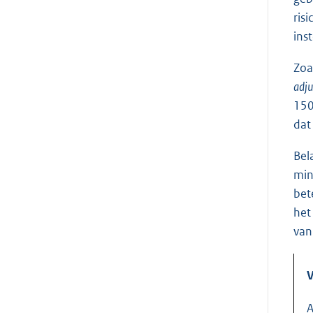
ris
ins
Zoa
adju
150
dat
Bel
min
bet
het
van
V