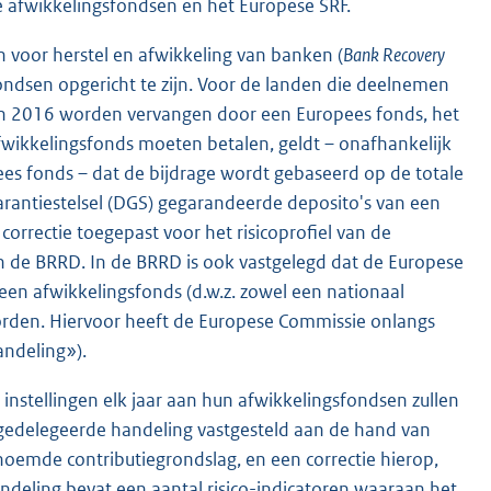
ale afwikkelingsfondsen en het Europese SRF.
jn voor herstel en afwikkeling van banken (
Bank Recovery
ondsen opgericht te zijn. Voor de landen die deelnemen
in 2016 worden vervangen door een Europees fonds, het
afwikkelingsfonds moeten betalen, geldt – onafhankelijk
ees fonds – dat de bijdrage wordt gebaseerd op de totale
rantiestelsel (DGS) gegarandeerde deposito's van een
orrectie toegepast voor het risicoprofiel van de
 in de BRRD. In de BRRD is ook vastgelegd dat de Europese
en afwikkelingsfonds (d.w.z. zowel een nationaal
orden. Hiervoor heeft de Europese Commissie onlangs
ndeling»).
 instellingen elk jaar aan hun afwikkelingsfondsen zullen
 gedelegeerde handeling vastgesteld aan de hand van
oemde contributiegrondslag, en een correctie hierop,
ndeling bevat een aantal risico-indicatoren waaraan het