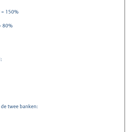
= 150%
= 80%
:
n de twee banken: