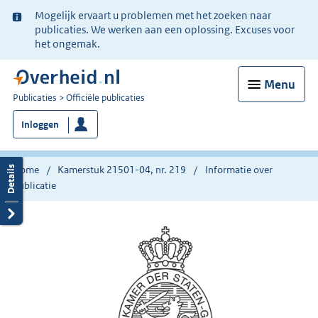
Ter
Mogelijk ervaart u problemen met het zoeken naar
informatie:
publicaties. We werken aan een oplossing. Excuses voor
het ongemak.
Menu
U
Publicaties
Officiële publicaties
bent
Inloggen
nu
hier:
Home
Kamerstuk 21501-04, nr. 219
Informatie over
publicatie