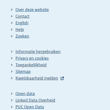
Over deze website
Contact
English
Help
Zoeken
Informatie hergebruiken
Privacy en cookies
Toegankelijkheid
Sitemap
E
Kwetsbaarheid melden
x
t
Open data
e
Linked Data Overheid
r
PUC Open Data