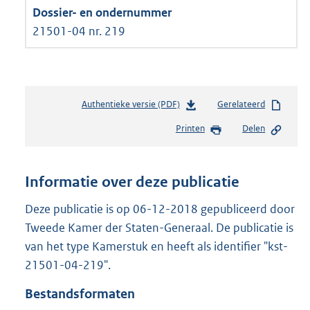
21501-04 nr. 219
Authentieke versie (PDF)
b
Gerelateerd
e
Printen
Delen
s
t
a
n
Informatie over deze publicatie
d
s
Deze publicatie is op 06-12-2018 gepubliceerd door
g
Tweede Kamer der Staten-Generaal. De publicatie is
r
van het type Kamerstuk en heeft als identifier "kst-
o
21501-04-219".
o
t
Bestandsformaten
t
e