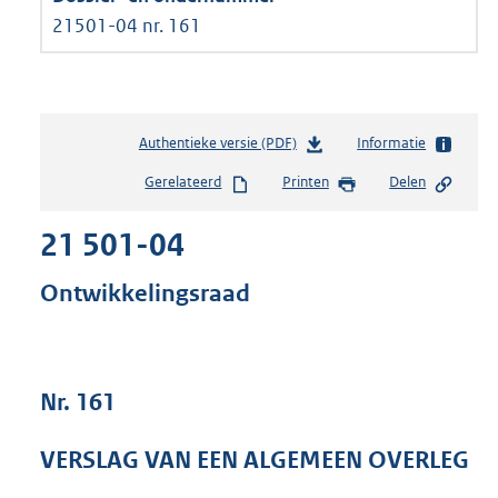
21501-04 nr. 161
Authentieke versie (PDF)
b
Informatie
e
Gerelateerd
Printen
Delen
s
t
21 501-04
a
n
d
Ontwikkelingsraad
s
g
r
o
Nr. 161
o
t
t
VERSLAG VAN EEN ALGEMEEN OVERLEG
e
: