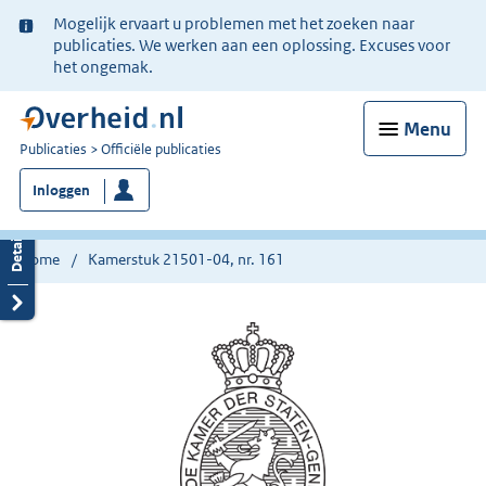
Ter
Mogelijk ervaart u problemen met het zoeken naar
informatie:
publicaties. We werken aan een oplossing. Excuses voor
het ongemak.
Menu
U
Publicaties
Officiële publicaties
bent
Inloggen
nu
hier:
Home
Kamerstuk 21501-04, nr. 161