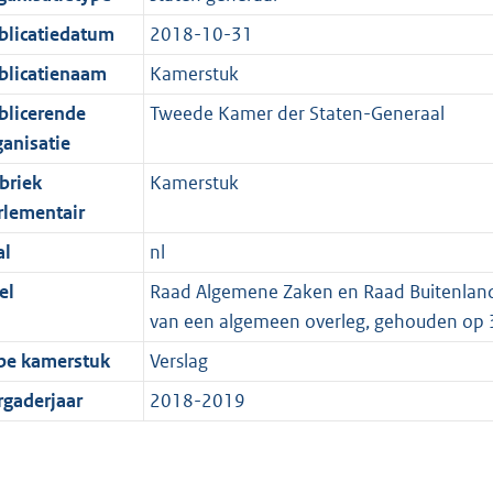
blicatiedatum
2018-10-31
blicatienaam
Kamerstuk
blicerende
Tweede Kamer der Staten-Generaal
ganisatie
briek
Kamerstuk
rlementair
al
nl
el
Raad Algemene Zaken en Raad Buitenlands
van een algemeen overleg, gehouden op 
pe kamerstuk
Verslag
rgaderjaar
2018-2019