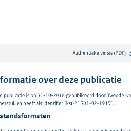
Authentieke versie (PDF)
b
e
s
t
nformatie over deze publicatie
a
n
e publicatie is op 31-10-2018 gepubliceerd door Tweede Kam
d
erstuk en heeft als identifier "kst-21501-02-1915".
s
standsformaten
g
r
dit moment is de publicatie beschikbaar in de volgende for