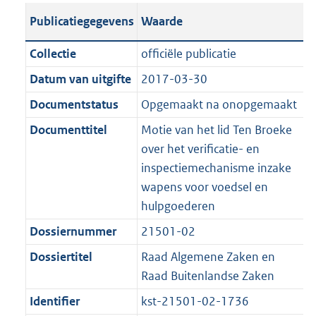
t
s
a
c
i
l
e
t
t
o
Publicatiegegevens
Waarde
a
t
t
a
c
i
:
e
t
t
n
a
i
t
a
c
3
:
e
t
Collectie
officiële publicatie
d
n
e
i
t
a
6
7
:
e
Datum van uitgifte
2017-03-30
s
d
i
e
i
t
K
K
3
:
g
s
Documentstatus
Opgemaakt na onopgemaakt
n
i
e
i
b
b
K
2
r
g
f
n
i
e
b
K
Documenttitel
Motie van het lid Ten Broeke
o
r
o
f
n
i
b
over het verificatie- en
o
o
r
o
f
n
inspectiemechanisme inzake
t
o
m
r
o
f
wapens voor voedsel en
t
t
a
m
r
o
hulpgoederen
e
t
a
a
m
r
Dossiernummer
21501-02
:
e
t
a
a
m
2
:
Dossiertitel
Raad Algemene Zaken en
t
a
a
K
2
Raad Buitenlandse Zaken
t
a
b
K
t
Identifier
kst-21501-02-1736
b