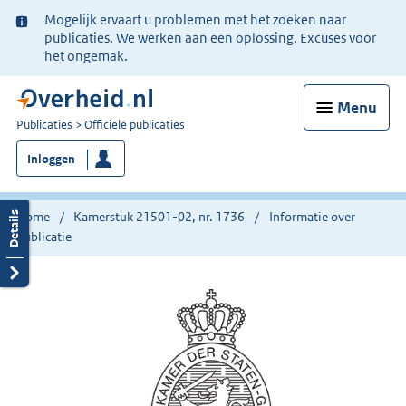
Ter
Mogelijk ervaart u problemen met het zoeken naar
informatie:
publicaties. We werken aan een oplossing. Excuses voor
het ongemak.
Menu
U
Publicaties
Officiële publicaties
bent
Inloggen
nu
hier:
Home
Kamerstuk 21501-02, nr. 1736
Informatie over
publicatie