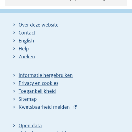
Over deze website
Contact
English
Help
Zoeken
Informatie hergebruiken
Privacy en cookies
Toegankelijkheid
Sitemap
E
Kwetsbaarheid melden
x
t
Open data
e