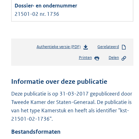
21501-02 nr. 1736
Authentieke versie (PDF)
b
Gerelateerd
e
Printen
Delen
s
t
a
n
Informatie over deze publicatie
d
s
Deze publicatie is op 31-03-2017 gepubliceerd door
g
Tweede Kamer der Staten-Generaal. De publicatie is
r
van het type Kamerstuk en heeft als identifier "kst-
o
21501-02-1736".
o
t
Bestandsformaten
t
e